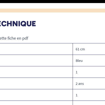
ECHNIQUE
ette fiche en pdf
61 cm
Bleu
1
2 ans
1