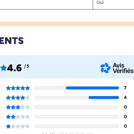
Oui
IENTS
4.6
/ 5
7
4
0
0
0