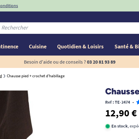
conditions
-10%
avec le code
ntinence
Cuisine
Quotidien & Loisirs
Santé & B
Besoin d'aide ou de conseils ?
03 20 81 93 89
ed
Chausse pied + crochet d'habillage
Chausse 
Ref : TE-2474
•
12,90 €
En stock
, exp