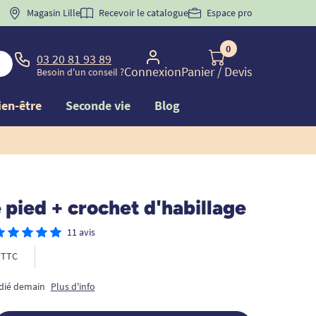
 "
BIENVENUE
Magasin Lille
" pour
la 1ère commande d'incontinence
Recevoir le catalogue
Espace pro
0
03 20 81 93 89
Connexion
Panier
/ Devis
Besoin d'un conseil ?
ien-être
Seconde vie
Blog
pied + crochet d'habillage
11 avis
TTC
édié demain
Plus d'info