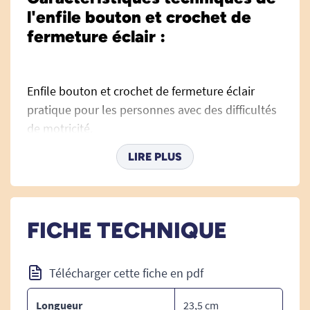
l'enfile bouton et crochet de
fermeture éclair :
Enfile bouton et crochet de fermeture éclair
pratique pour les personnes avec des difficultés
de motricité.
Cette aide technique à l'habillement combine 2
LIRE PLUS
fonctions dans un même produit et facilite
l'habillage d'une seule main.
L'une des extrémités est terminée par un enfile
bouton.
FICHE TECHNIQUE
L'autre extrémité est pourvue d'un crochet pour
aider à la fermeture éclair.
Télécharger cette fiche en pdf
Longueur : 23,5 cm.
Largeur poignée : 1,9 cm.
Longueur
23,5 cm