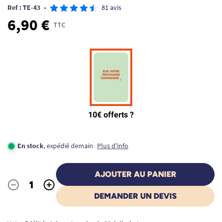
Ref : TE-43
•
81 avis
6,90 €
TTC
En stock
, expédié demain
Plus d'info
AJOUTER AU PANIER
-
+
Quantité
DEMANDER UN DEVIS