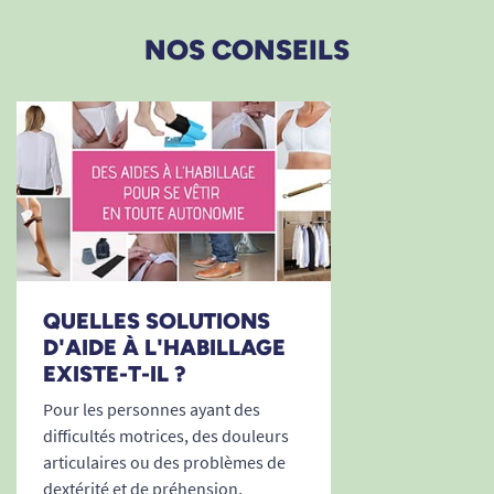
24/11/2025
NOS CONSEILS
bon produit en ce qui concerne le crochet de fermeture
éclair. pour la partie enfile bouton, je pense que ça
nécessite un temps de prise en main.
C. Sabrina
09/11/2025
Il manque un mode d'emploi pour l'enfile bouton.
A. Anonymous
QUELLES SOLUTIONS
D'AIDE À L'HABILLAGE
EXISTE-T-IL ?
24/09/2025
Excellent rapport qualité-prix. Très simple d'utilisation.
Pour les personnes ayant des
Très bonne prise en main.
difficultés motrices, des douleurs
articulaires ou des problèmes de
M. Cristelle
dextérité et de préhension,