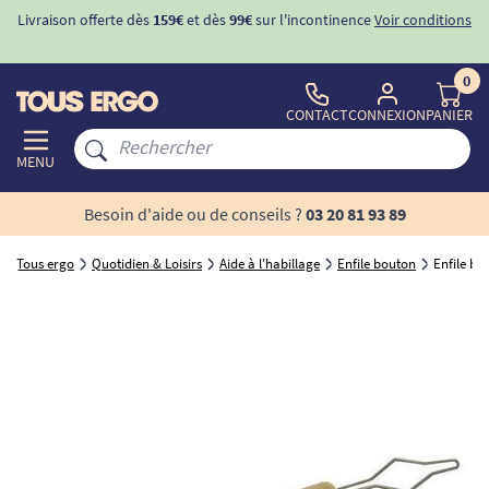
Livraison offerte dès
159€
et dès
99€
sur l'incontinence
Voir conditions
0
CONTACT
CONNEXION
PANIER
MENU
Besoin d'aide ou de conseils ?
03 20 81 93 89
Tous ergo
Quotidien & Loisirs
Aide à l'habillage
Enfile bouton
Enfile bo