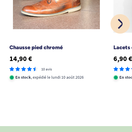
entière satisfaction pour son utilisation. rapport
qualité/prix satisfaisant
B. Arlette
1
2
3
13
Chausse pied chromé
Lacets 
14,90 €
6,90 
10 avis
En stock
, expédié le lundi 10 août 2026
En sto