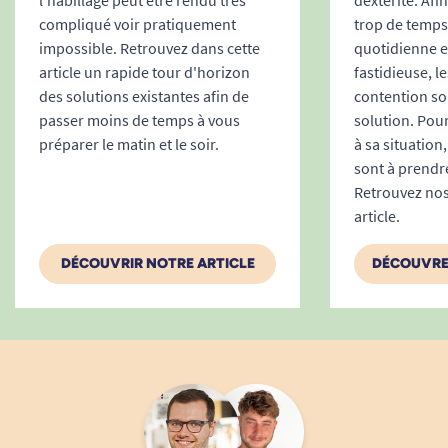
l'habillage peut être rendu très
dextérité. Afi
compliqué voir pratiquement
trop de temps 
impossible. Retrouvez dans cette
quotidienne e
article un rapide tour d'horizon
fastidieuse, l
des solutions existantes afin de
contention so
passer moins de temps à vous
solution. Pour
préparer le matin et le soir.
à sa situation
sont à prendr
Retrouvez nos
article.
DÉCOUVRIR NOTRE ARTICLE
DÉCOUVRE