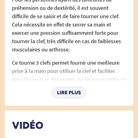
préhension ou de dextérité, il est souvent
difficile de se saisir et de faire tourner une clef.
Cela nécessite en effet de serrer sa main et
exercer une pression suffisamment forte pour
tourner la clef, très difficile en cas de faiblesses
musculaires ou arthrose.
Ce tourne 3 clefs permet fournir une meilleure
prise à la main pour utiliser la clef et faciliter
ainsi l'ouverture des portes. Sa forme arrondie et
sa largeur permettent à l'utilisateur de le saisir
LIRE PLUS
facilement.
Il permet également de les retrouver plus
facilement, grâce à sa forme plus large et sa
VIDÉO
couleur bleue.