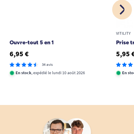
A. Anonymous
1
2
VITILITY
Ouvre-tout 5 en 1
Prise t
6,95 €
5,95 
34 avis
En stock
, expédié le lundi 10 août 2026
En sto