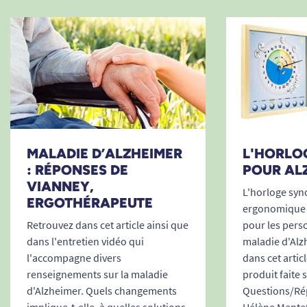
de la pièce. Cette donnée aide à surveiller
l’environnement intérieur et à maintenir un
cadre de vie agréable au quotidien.
Plusieurs langues disponibles
L’appareil propose sept langues d’affichage :
français, anglais, espagnol, allemand,
néerlandais, italien et danois. Cette polyvalence
MALADIE D’ALZHEIMER
L'HORLO
permet une utilisation adaptée à différents
: RÉPONSES DE
POUR AL
utilisateurs et environnements.
VIANNEY,
L'horloge syn
ERGOTHÉRAPEUTE
ergonomique 
Une horloge adaptée aux personnes
Retrouvez dans cet article ainsi que
pour les perso
atteintes de troubles de la mémoire
dans l'entretien vidéo qui
maladie d'Alz
l'accompagne divers
dans cet artic
Favoriser l’autonomie à domicile
renseignements sur la maladie
produit faite
Pour une personne vivant seule, savoir
d'Alzheimer. Quels changements
Questions/Rép
immédiatement quel jour nous sommes ou