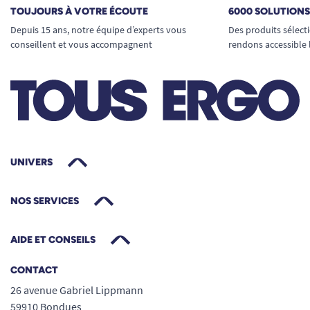
Caractéristiques techniques
TOUJOURS À VOTRE ÉCOUTE
6000 SOLUTION
Depuis 15 ans, notre équipe d’experts vous
Des produits sélect
Écran LCD grand format.
conseillent et vous accompagnent
rendons accessible 
Affichage de l’heure, de la date, de la
température et du taux d’humidité.
Mise à l’heure radio-contrôlée automatique.
Alimentation par piles AA (non fournies).
UNIVERS
Dimensions : 37 x 24 x 2 cm.
Poids : 970 g.
NOS SERVICES
Température de fonctionnement : de -10°C à
AIDE ET CONSEILS
+55°C.
CONTACT
Langues disponibles : français, anglais,
26 avenue Gabriel Lippmann
espagnol, allemand, néerlandais, italien et
59910 Bondues