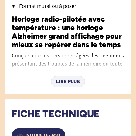
Format mural ou à poser
Horloge radio-pilotée avec
température : une horloge
Alzheimer grand affichage pour
mieux se repérer dans le temps
Conçue pour les personnes âgées, les personnes
présentant des troubles de la mémoire ou toute
personne ayant besoin de repères temporels
clairs, l’
horloge radio-pilotée avec température
LIRE PLUS
affiche en grand format l’heure, la date
complète, la température ambiante et le taux
d’humidité.
FICHE TECHNIQUE
Grâce à son écran LCD de grande taille, les
informations essentielles sont visibles d’un
simple regard. L’utilisateur sait immédiatement
NOTICE TE-3293