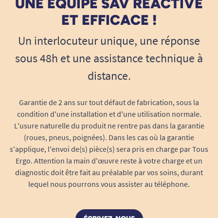
Elle contribue à réduire certaines interrogations
UNE ÉQUIPE SAV RÉACTIVE
répétitives liées à la date ou à l’heure et apporte
ET EFFICACE !
un repère permanent dans l’environnement
Un interlocuteur unique, une réponse
quotidien.
sous 48h et une assistance technique à
Idéale dans une chambre, un salon ou un
établissement spécialisé
distance.
Grâce à ses dimensions généreuses, cette
horloge trouve facilement sa place dans
Garantie de 2 ans sur tout défaut de fabrication, sous la
différents espaces de vie. Elle convient aussi bien
condition d'une installation et d'une utilisation normale.
à une utilisation à domicile qu’en résidence
L'usure naturelle du produit ne rentre pas dans la garantie
seniors, en EHPAD ou dans un service de soins.
(roues, pneus, poignées). Dans les cas où la garantie
s'applique, l'envoi de(s) pièce(s) sera pris en charge par Tous
Ergo. Attention la main d'œuvre reste à votre charge et un
diagnostic doit être fait au préalable par vos soins, durant
Pourquoi choisir l’horloge radio-
lequel nous pourrons vous assister au téléphone.
pilotée avec température ?
Cette horloge réunit les informations les plus