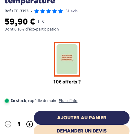
température
Ref : TE-3293
•
31 avis
59,90 €
TTC
Dont 0,10 € d'éco-participation
En stock
, expédié demain
Plus d'info
AJOUTER AU PANIER
-
+
Quantité
DEMANDER UN DEVIS