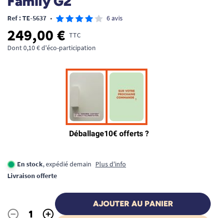
Family G2
Ref : TE-5637
•
6 avis
249,00 €
TTC
Dont 0,10 € d'éco-participation
En stock
, expédié demain
Plus d'info
Livraison offerte
AJOUTER AU PANIER
-
+