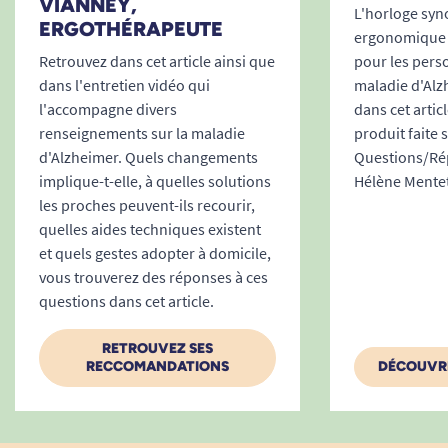
site qui communique parfois en néerlandais Mais ça
VIANNEY,
L'horloge syn
reste une bonne base
ERGOTHÉRAPEUTE
ergonomique 
Retrouvez dans cet article ainsi que
pour les perso
A. Anonymous
dans l'entretien vidéo qui
maladie d'Alz
l'accompagne divers
dans cet artic
renseignements sur la maladie
produit faite
30/11/2021
d'Alzheimer. Quels changements
Questions/Rép
Le logiciel d'envoi d'images, de messages, de notes sur
implique-t-elle, à quelles solutions
Hélène Mentet
le calendrier est très facile à utiliser à partir de mon
les proches peuvent-ils recourir,
téléphone. L'horloge correspond à mes attentes:
quelles aides techniques existent
messages écrits ou oraux; icônes simples.Taille des
et quels gestes adopter à domicile,
infos écrites....
vous trouverez des réponses à ces
A. Anonymous
questions dans cet article.
RETROUVEZ SES
25/04/2020
RECCOMANDATIONS
DÉCOUVRE
Produit parfait pour maintenir le contact.
A. Anonymous