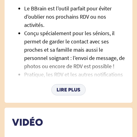
Le BBrain est l'outil parfait pour éviter
d'oublier nos prochains RDV ou nos
activités.
Conçu spécialement pour les séniors, il
permet de garder le contact avec ses
proches et sa famille mais aussi le
personnel soignant : l'envoi de message, de
photos ou encore de RDV est possible !
Pratique, les RDV et les autres notifications
sont indiqués sous forme de messages
LIRE PLUS
vocaux. L'agenda se met à jour
automatiquement et les notifications
disparaissent d'elles mêmes 1 heure après
le début de l'activité.
VIDÉO
Compatible Apple et Android, les
applications sont gratuites.