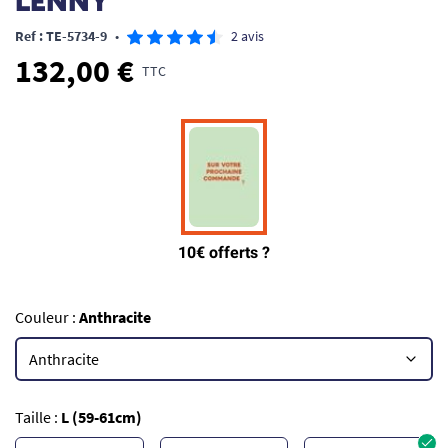
LENNY
Ref : TE-5734-9
•
2 avis
132,00 €
TTC
Couleur :
Anthracite
Taille :
L (59-61cm)