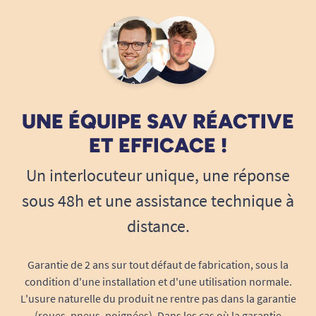
Hygiénique et facile à entretenir
UNE ÉQUIPE SAV RÉACTIVE
Lavable en machine
pour une hygiène
ET EFFICACE !
parfaite, même en cas de port quotidien.
Un interlocuteur unique, une réponse
Tissus techniques adaptés à une utilisation
intensive et un séchage rapide.
sous 48h et une assistance technique à
Pliable
, il se glisse aisément dans un sac,
distance.
une valise ou une poche de manteau, pour
l’emporter partout avec soi.
Garantie de 2 ans sur tout défaut de fabrication, sous la
Caractéristiques techniques du
condition d'une installation et d'une utilisation normale.
bonnet de protection LENNY
L'usure naturelle du produit ne rentre pas dans la garantie
Matières extérieures :
59% polyamide,
(roues, pneus, poignées). Dans les cas où la garantie