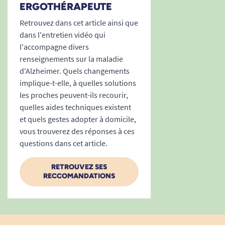
ERGOTHÉRAPEUTE
M : 56-58 cm
Retrouvez dans cet article ainsi que
L : 59-61 cm
dans l'entretien vidéo qui
XL : 62-65 cm
l'accompagne divers
Conseil :
en cas d’hésitation entre deux tailles,
renseignements sur la maladie
nous recommandons de choisir la plus grande
d'Alzheimer. Quels changements
pour garantir un maximum de confort, sans
implique-t-elle, à quelles solutions
risque de compression.
les proches peuvent-ils recourir,
quelles aides techniques existent
et quels gestes adopter à domicile,
vous trouverez des réponses à ces
questions dans cet article.
RETROUVEZ SES
RECCOMANDATIONS