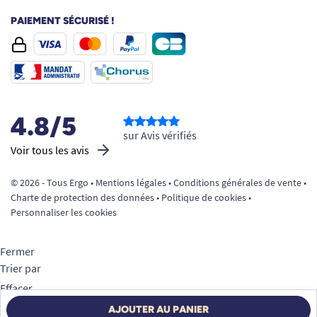
Besoin d’un conseil pour faire le bon choix ?
PAIEMENT SÉCURISÉ !
Consultez notre
guide d’aide au choix
ou
contactez notre équipe d’experts pour un
accompagnement personnalisé.
Découvrez aussi nos autres aides Alzheimer pour
soutenir la sécurité et le bien-être au quotidien.
4.8/5
sur Avis vérifiés
Voir tous les avis
© 2026 - Tous Ergo •
Mentions légales
•
Conditions générales de vente
•
Charte de protection des données
•
Politique de cookies
•
Personnaliser les cookies
Fermer
Trier par
Effacer
Appliquer
AJOUTER AU PANIER