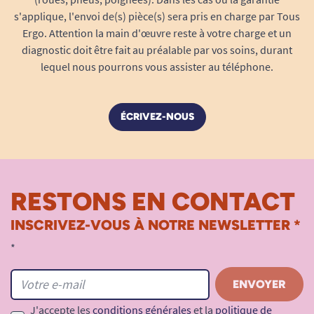
24% polyester, 17% élasthanne – pour la
s'applique, l'envoi de(s) pièce(s) sera pris en charge par Tous
Ergo. Attention la main d'œuvre reste à votre charge et un
souplesse, la résistance et l’élasticité.
diagnostic doit être fait au préalable par vos soins, durant
Doublure intérieure :
82% polyester, 18%
lequel nous pourrons vous assister au téléphone.
élasthanne – douceur, respirabilité et
confort.
Sangle ajustable
sous le menton : maintien
ÉCRIVEZ-NOUS
optimal sans gêner ou marquer la peau.
Produit sans latex
et sans substance
nocive, adapté aux personnes allergiques
ou sensibles.
RESTONS EN CONTACT
INSCRIVEZ-VOUS À NOTRE NEWSLETTER *
*
J'accepte les
conditions générales
et la
politique de