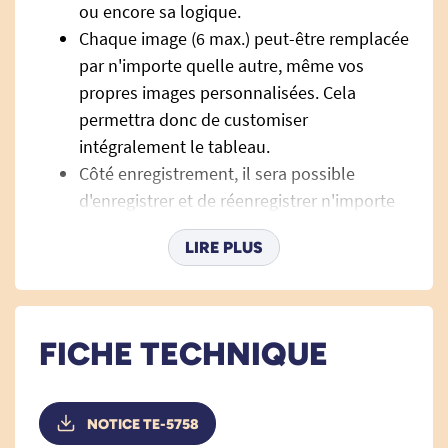
ou encore sa logique.
Chaque image (6 max.) peut-être remplacée
par n'importe quelle autre, même vos
propres images personnalisées. Cela
permettra donc de customiser
intégralement le tableau.
Côté enregistrement, il sera possible
d'enregistrer et de réenregistrer n'importe
quel son à volonté (max. 10 secondes) !
LIRE PLUS
Pratique pour que le son corresponde
toujours à l'image sélectionnée.
Une simple pression sur l'image suffit pour
déclencher le son enregistré.
FICHE TECHNIQUE
La barre est livrée avec deux vis
accompagnées de leur cheville. Vous
pourrez donc installer le tableau
NOTICE TE-5758
horizontalement ou verticalement sur un