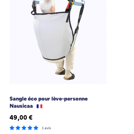
Standard Nausifly 4
A
129,2 cm
B
35,5 cm
C
177 cm
D
145,9 cm
E
11,3 cm
F
66 cm
G
9,6 cm
H
133,7 cm
I
6,3 cm
Sangle éco pour lève-personne
Nausicaa
49,00 €
1 avis