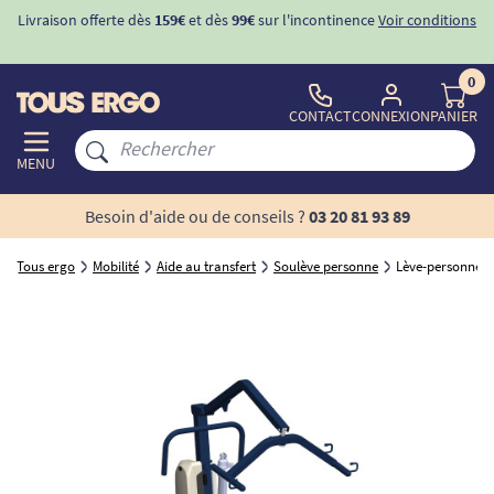
Livraison offerte dès
159€
et dès
99€
sur l'incontinence
Voir conditions
0
CONTACT
CONNEXION
PANIER
MENU
Besoin d'aide ou de conseils ?
03 20 81 93 89
Tous ergo
Mobilité
Aide au transfert
Soulève personne
Lève-personne N