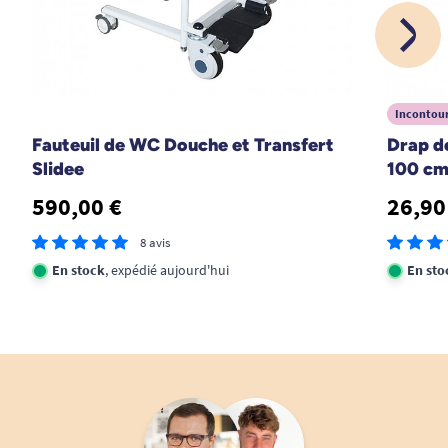
Largeur : 66,1 cm
Profondeur : 43,5 cm
Hauteur : 135,6 cm
Incontour
Fauteuil de WC Douche et Transfert
Drap de
Retrouvez nos soulève-personnes.
Slidee
100 c
590,00 €
26,90
8 avis
En stock
, expédié aujourd'hui
En sto