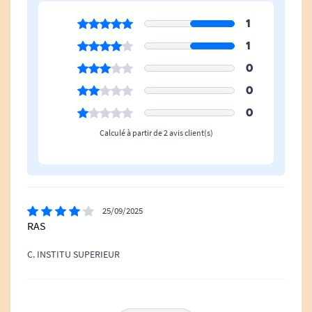
D
129,8 cm
E
113 cm
1
F
56,7 cm
1
G
81 cm
0
H
106,9 cm
0
I
6,3 cm
0
Calculé à partir de 2 avis client(s)
25/09/2025
RAS
C. INSTITU SUPERIEUR
26/12/2023