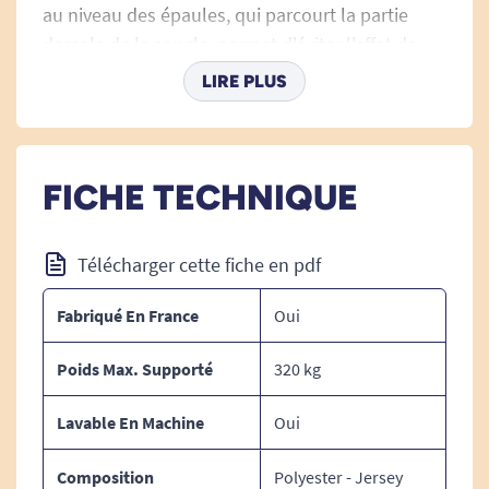
au niveau des épaules, qui parcourt la partie
dorsale de la sangle, permet d'éviter l'effet de
compression sur le patient lors du transfert.
LIRE PLUS
FICHE TECHNIQUE
Fabriqué en France.
Poids maximal supporté : 320 kg.
Télécharger cette fiche en pdf
Lavable en machine à 70°C.
Fabriqué En France
Oui
Poids Max. Supporté
320 kg
Lavable En Machine
Oui
Composition
Polyester - Jersey