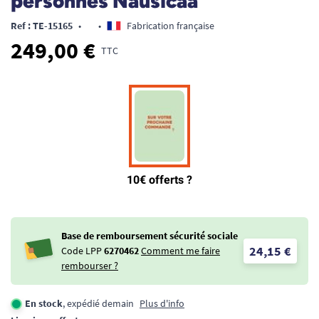
personnes Nausicaa
Ref : TE-15165
•
•
Fabrication française
249,00 €
TTC
Base de remboursement sécurité sociale
24,15 €
Code LPP
6270462
Comment me faire
rembourser ?
En stock
, expédié demain
Plus d'info