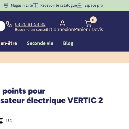
 "
BIENVENUE
Magasin Lille
" pour
la 1ère commande d'incontinence
Recevoir le catalogue
Espace pro
0
03 20 81 93 89
Connexion
Panier
/ Devis
Besoin d'un conseil ?
ien-être
Seconde vie
Blog
 points pour
isateur électrique VERTIC 2
€
TTC