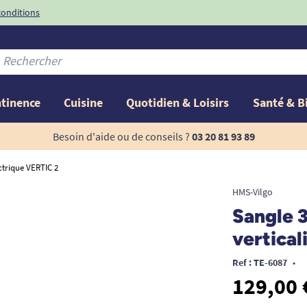
conditions
-10%
avec le code
ntinence
Cuisine
Quotidien & Loisirs
Santé & B
Besoin d'aide ou de conseils ?
03 20 81 93 89
ectrique VERTIC 2
HMS-Vilgo
Sangle 3
vertical
Ref : TE-6087
•
129,00 