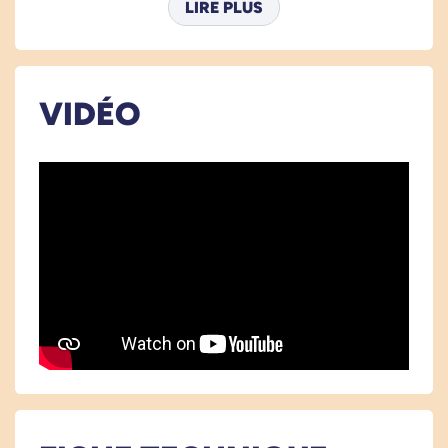
LIRE PLUS
avoir à maintenir le plateau.
Ses petites encoches
sont faites pour y
glisser des pots et les ouvrir à une main.
VIDÉO
Le petit embout
dispose d'une lame à
l'intérieur, protégée par les bords en
plastique. En y glissant une encoche de
sachet elle l'ouvrira sans efforts.
L'assiette
possède des bords pour assurer
un bon maintien des aliments.
Sa forme ergonomique
permet d'enpiler
plusieurs plateaux sans qu'ils ne prennent
de place.
Dimensions : 36,5 x 18,8 x 3 cm.