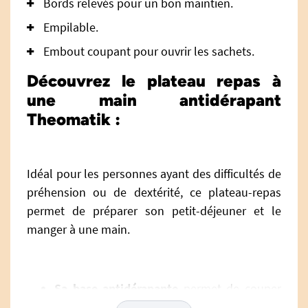
Bords relevés pour un bon maintien.
Empilable.
Embout coupant pour ouvrir les sachets.
Découvrez le plateau repas à
une main antidérapant
Theomatik :
Idéal pour les personnes ayant des difficultés de
préhension ou de dextérité, ce plateau-repas
permet de préparer son petit-déjeuner et le
manger à une main.
Sa base antidérapante
permet de couper
ses aliments et étaler sa garniture sans