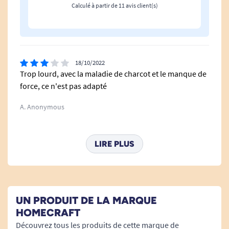
Calculé à partir de 11 avis client(s)
18/10/2022
Trop lourd, avec la maladie de charcot et le manque de
force, ce n'est pas adapté
A. Anonymous
14/02/2022
LIRE PLUS
Bon produit mais qui ne coupe pas énormément. Il est
possible d'éguiser la lame soi-même.
A. Anonymous
UN PRODUIT DE LA MARQUE
HOMECRAFT
21/12/2021
Découvrez tous les produits de cette marque de