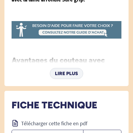
Avantages du couteau avec
lame arrondie Sure grip :
LIRE PLUS
Le
couteau avec lame arrondie Sure grip
permet de
couper avec un minimum d'effort
.
FICHE TECHNIQUE
Recouvert de caoutchouc, son manche
Télécharger cette fiche en pdf
confortable de 3,5 cm de large vous offrira
une
meilleure prise en main
et plus de confort