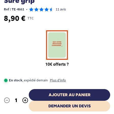
Sure grip
Ref : TE-4661
•
11 avis
8,90 €
TTC
En stock
, expédié demain
Plus d'info
AJOUTER AU PANIER
-
+
Quantité
DEMANDER UN DEVIS