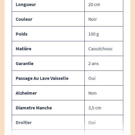
Longueur
20 cm
lors de vos repas.
Couleur
Noir
Caractéristiques techniques du
Poids
100 g
couteau avec lame arrondie
Sure grip :
Matière
Caoutchouc
Garantie
2 ans
DIMENSIONS :
Passage Au Lave Vaisselle
Oui
Diamètre du manche : 3,5 cm.
Alzheimer
Non
Longueur : 20 cm.
Diametre Manche
3,5 cm
POIDS :
Droitier
Oui
100 g.