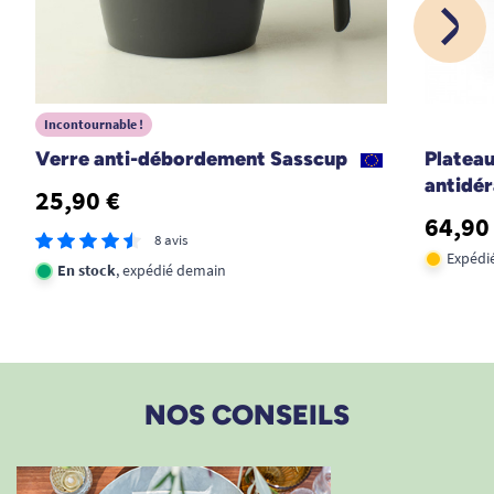
1
2
3
Incontournable !
Verre anti-débordement Sasscup
Plateau
antidé
25,90 €
64,90
8 avis
Expédié
En stock
, expédié demain
NOS CONSEILS