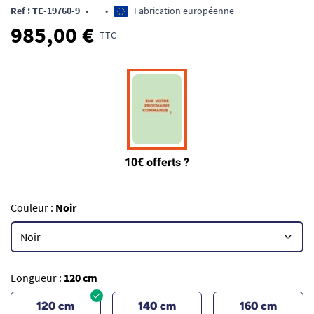
Ref : TE-19760-9
•
•
Fabrication européenne
985,00 €
TTC
Couleur :
Noir
Longueur :
120 cm
120 cm
140 cm
160 cm