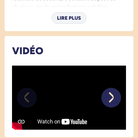
plusieurs atouts qui en font une solution
incontournable :
LIRE PLUS
Antidérapant
: Le Solidsoft a une surface
antidérapante Classe B, idéal en cas de
difficultés de motricité.
VIDÉO
Protection en cas de chute
: Son toucher
souple permet d'amortir les chutes. Il reste
suffisamment rigide pour ne pas fatiguer la
marche.
Anti-bactérien
: Le receveur dispose d'un
composant empêchant la prolifération de
bactéries et moisissures.
Résistance aux chocs
: Le receveur résiste
aux coups, aux rayures moyennes et à
l'abrasion.
Ecoulement de l'eau immédiat
: Le