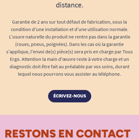
distance.
Garantie de 2 ans sur tout défaut de fabrication, sous la
Composition : Polyuréthane basse densité.
condition d'une installation et d'une utilisation normale.
Poids : 8 kg/m2.
L'usure naturelle du produit ne rentre pas dans la garantie
(roues, pneus, poignées). Dans les cas où la garantie
Epaisseur : 3 cm.
s'applique, l'envoi de(s) pièce(s) sera pris en charge par Tous
Ergo. Attention la main d'œuvre reste à votre charge et un
diagnostic doit être fait au préalable par vos soins, durant
lequel nous pourrons vous assister au téléphone.
Retrouvez toutes nos solutions anti-chute en
ÉCRIVEZ-NOUS
salle de bain.
RESTONS EN CONTACT