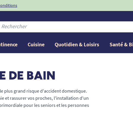
conditions
-10%
avec le code
ntinence
Cuisine
Quotidien & Loisirs
Santé & B
E DE BAIN
t le plus grand risque d'accident domestique.
e et rassurer vos proches, l'installation d'un
primordiale pour les seniors et les personnes
de matériel médical et d'aides techniques vous
mouillé et les pertes d'équilibre. Des
tapis de
urisées
, aménagez votre espace d'hygiène