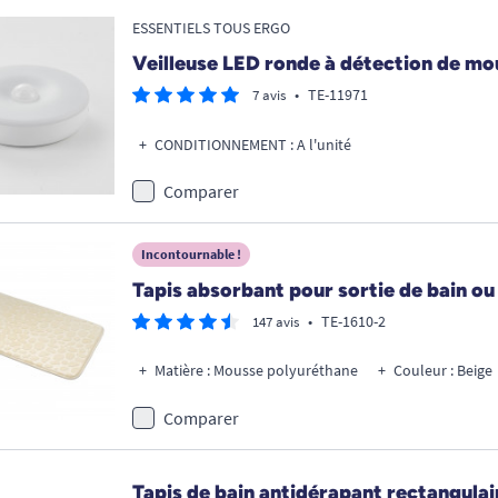
ESSENTIELS TOUS ERGO
Veilleuse LED ronde à détection de m
•
TE-11971
7 avis
CONDITIONNEMENT : A l'unité
Comparer
Incontournable !
Tapis absorbant pour sortie de bain ou
•
TE-1610-2
147 avis
Matière : Mousse polyuréthane
Couleur : Beige
Comparer
Tapis de bain antidérapant rectangulai