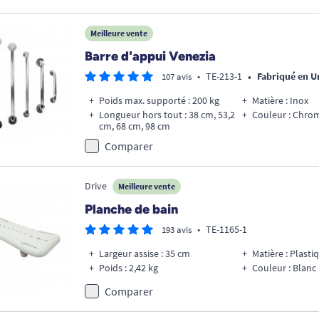
Meilleure vente
Barre d'appui Venezia
•
•
TE-213-1
Fabriqué en 
107 avis
Poids max. supporté : 200 kg
Matière : Inox
Longueur hors tout : 38 cm, 53,2
Couleur : Chro
cm, 68 cm, 98 cm
Comparer
Drive
Meilleure vente
Planche de bain
•
TE-1165-1
193 avis
Largeur assise : 35 cm
Matière : Plasti
Poids : 2,42 kg
Couleur : Blanc
Comparer