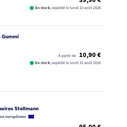
En stock
, expédié le lundi 10 août 2026
es Gummi
PRÉ
DES
10,90 €
DE 
À partir de
AVE
En stock
, expédié le lundi 10 août 2026
SOL
GRI
noires Stellmann
ion européenne
95,00 €