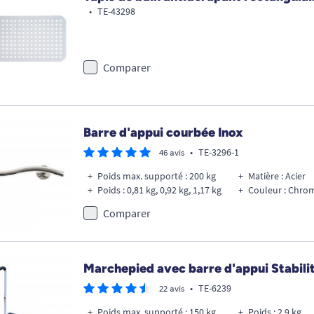
•
TE-43298
Comparer
Barre d'appui courbée Inox
•
TE-3296-1
46 avis
Poids max. supporté : 200 kg
Matière : Acier
Poids : 0,81 kg, 0,92 kg, 1,17 kg
Couleur : Chro
Comparer
Marchepied avec barre d'appui Stabili
•
TE-6239
22 avis
Poids max. supporté : 150 kg
Poids : 2,9 kg