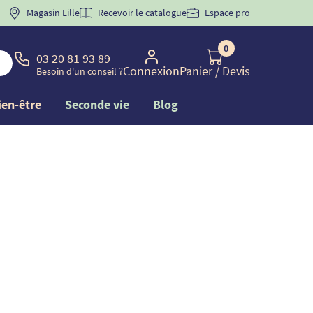
 "
BIENVENUE
Magasin Lille
" pour
la 1ère commande d'incontinence
Recevoir le catalogue
Espace pro
0
03 20 81 93 89
Connexion
Panier
/ Devis
Besoin d'un conseil ?
ien-être
Seconde vie
Blog