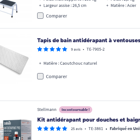
Largeur assise : 26,5 cm
Matière : Acier
Comparer
Tapis de bain antidérapant à ventous
•
TE-7905-2
9 avis
Matière : Caoutchouc naturel
Comparer
Stellmann
Incontournable !
Kit antidérapant pour douches et baig
•
•
TE-3861
Fabriqué en Un
25 avis