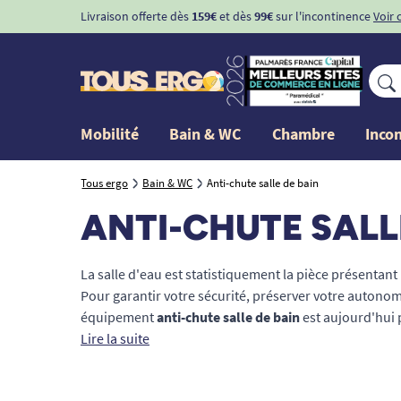
Livraison offerte dès
159€
et dès
99€
sur l'incontinence
Voir 
Mobilité
Bain & WC
Chambre
Inco
Tous ergo
Bain & WC
Anti-chute salle de bain
ANTI-CHUTE SALL
La salle d'eau est statistiquement la pièce présentan
Pour garantir votre sécurité, préserver votre autonomi
équipement
anti-chute salle de bain
est aujourd'hui 
à mobilité réduite (PMR). Notre sélection rigoureuse 
Lire la suite
permet de prévenir efficacement les glissades sur sol 
douche antidérapants
aux
poignées de maintien séc