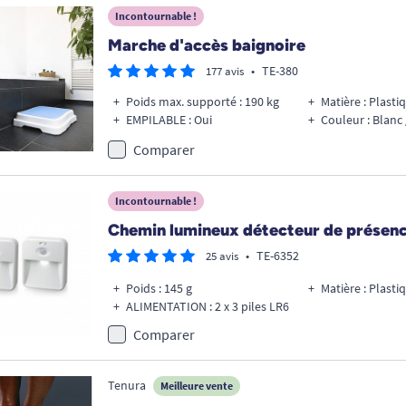
Incontournable !
Marche d'accès baignoire
•
TE-380
177 avis
Poids max. supporté : 190 kg
Matière : Plasti
EMPILABLE : Oui
Couleur : Blanc 
Comparer
Incontournable !
Chemin lumineux détecteur de présen
•
TE-6352
25 avis
Poids : 145 g
Matière : Plast
ALIMENTATION : 2 x 3 piles LR6
Comparer
Tenura
Meilleure vente