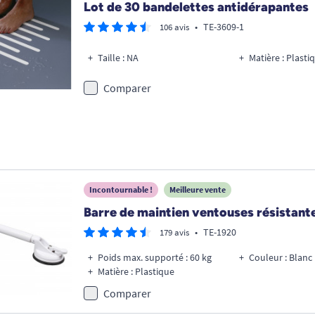
Lot de 30 bandelettes antidérapantes
•
TE-3609-1
106 avis
Taille : NA
Matière : Plast
Comparer
Incontournable !
Meilleure vente
Barre de maintien ventouses résistant
•
TE-1920
179 avis
Poids max. supporté : 60 kg
Couleur : Blanc
Matière : Plastique
Comparer