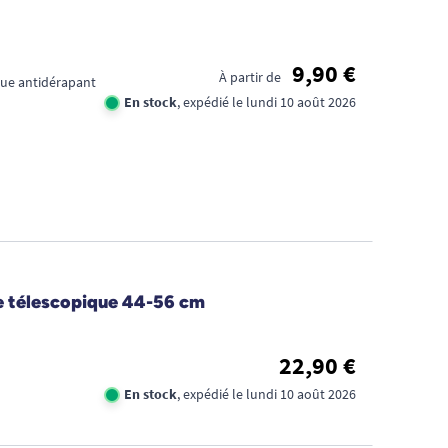
FID
CA
9,90 €
1€
À partir de
ique antidérapant
En stock
, expédié le lundi 10 août 2026
TR
DE
D'
e télescopique 44-56 cm
22,90 €
En stock
, expédié le lundi 10 août 2026