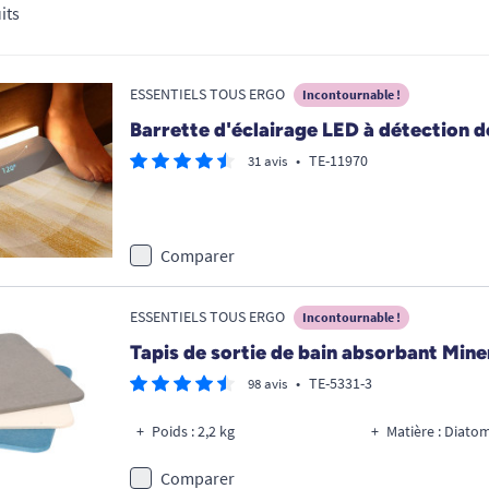
ment adaptées à vos besoins de mobilité.
its
ESSENTIELS TOUS ERGO
Incontournable !
Barrette d'éclairage LED à détection
•
TE-11970
31 avis
Comparer
ESSENTIELS TOUS ERGO
Incontournable !
Tapis de sortie de bain absorbant Mine
•
TE-5331-3
98 avis
Poids : 2,2 kg
Matière : Diato
Comparer