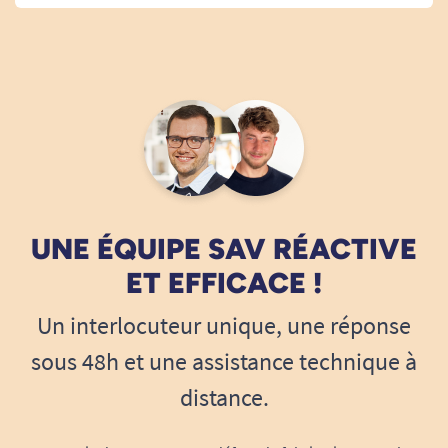
pas eu besoin
A. Anonymous
02/11/2021
Pas utilisé
A. Anonymous
UNE ÉQUIPE SAV RÉACTIVE
30/10/2021
Bon produit
ET EFFICACE !
A. Anonymous
Un interlocuteur unique, une réponse
sous 48h et une assistance technique à
30/10/2021
distance.
doit fonctionner sans problème
A. Anonymous