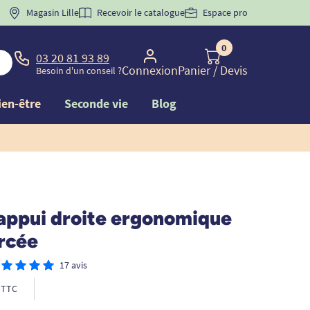
 "
BIENVENUE
Magasin Lille
" pour
la 1ère commande d'incontinence
Recevoir le catalogue
Espace pro
0
03 20 81 93 89
Connexion
Panier
/ Devis
Besoin d'un conseil ?
ien-être
Seconde vie
Blog
'appui droite ergonomique
rcée
17 avis
TTC