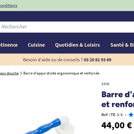
conditions
-10%
avec le code
ntinence
Cuisine
Quotidien & Loisirs
Santé & B
Besoin d'aide ou de conseils ?
03 20 81 93 89
ppui douche
Barre d'appui droite ergonomique et renforcée
AKW
Barre d
et renfo
Ref : TE-1-5
•
44,00 €