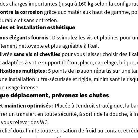
 des charges importantes (jusqu’à 160 kg selon la configura
ontre la corrosion
grâce aux matériaux haut de gamme, po
durable et sans entretien.
bles et installation esthétique
ons élégants fournis
: Dissimulez les vis et platines pour
ilement nettoyable et plus agréable à l’œil.
 livrée
sans vis ni chevilles
pour vous laisser choisir des fixa
 adaptées à votre support (béton, placo, carrelage, brique, e
fixations
multiples
: 5 points de fixation répartis sur une la
ne installation ultra-sécurisée et rigide, minimisant le ris
n usage intense.
que déplacement, prévenez les chutes
t maintien optimisés :
Placée à l’endroit stratégique, la ba
er un transfert en toute sécurité, à sortir de la douche, à f
vous relever des WC.
relief doux limite toute sensation de froid au contact et rédu