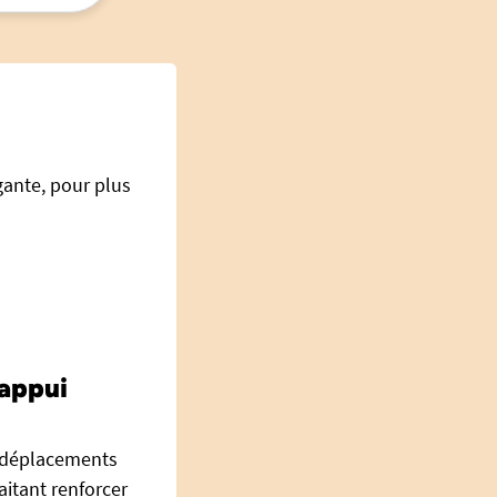
égante, pour plus
’appui
s déplacements
itant renforcer