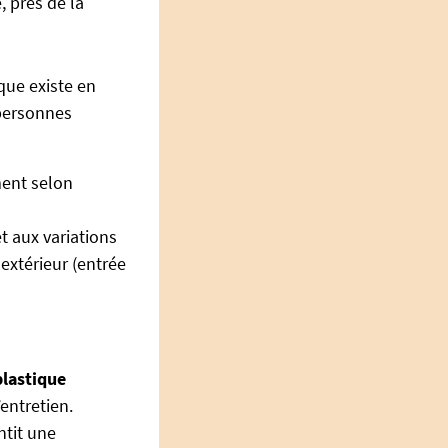
e, près de la
que existe en
 personnes
ment selon
t aux variations
extérieur (entrée
lastique
’entretien.
ntit une