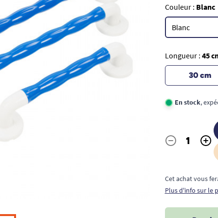
Couleur :
Blanc
Longueur :
45 c
30 cm
En stock
, exp
-
+
Quantité
Cet achat vous fer
Plus d'info sur le