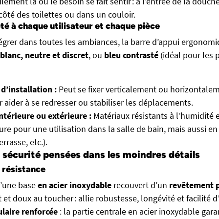
cilement là où le besoin se fait sentir : à l'entrée de la douch
côté des toilettes ou dans un couloir.
té à chaque utilisateur et chaque pièce
égrer dans toutes les ambiances, la barre d’appui ergonomi
blanc, neutre et discret
, ou
bleu contrasté
(idéal pour les
d’installation :
Peut se fixer verticalement ou horizontale
ur aider à se redresser ou stabiliser les déplacements.
intérieure ou extérieure :
Matériaux résistants à l’humidité e
re pour une utilisation dans la salle de bain, mais aussi en 
rrasse, etc.).
 sécurité pensées dans les moindres détails
 résistance
’une base
en acier inoxydable
recouvert d’un
revêtement p
et doux au toucher : allie robustesse, longévité et facilité d
laire renforcée
: la partie centrale en acier inoxydable gara