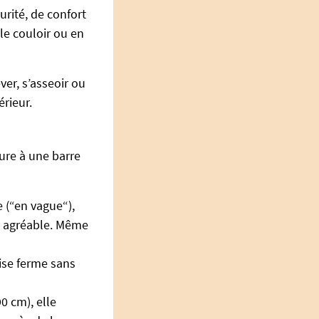
rité, de confort
 le couloir ou en
ver, s’asseoir ou
érieur.
eure à une barre
(“en vague“),
t agréable. Même
ise ferme sans
0 cm), elle