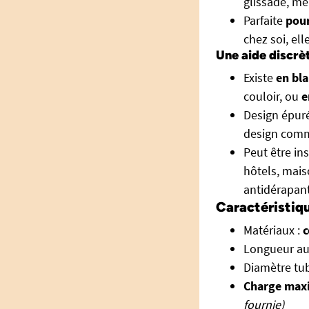
glissade, m
Parfaite
pour
chez soi, el
Une aide discrè
Existe
en bl
couloir, ou
e
Design épuré
design comm
Peut être in
hôtels, mais
antidérapant
Caractéristiq
Matériaux :
c
Longueur au
Diamètre tu
Charge maxi
fournie)