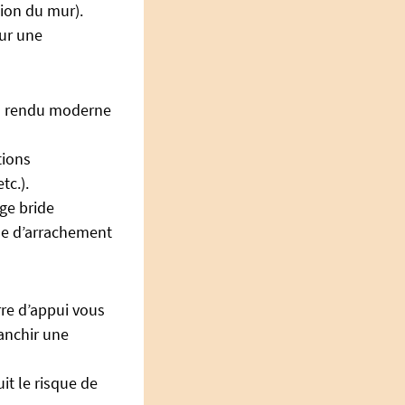
tion du mur).
ur une
 un rendu moderne
tions
tc.).
rge bride
que d’arrachement
rre d’appui vous
ranchir une
it le risque de