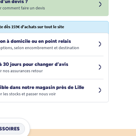
d'un devis ?
r comment faire un devis
te dès 159€ d'achats sur tout le site
on à domicile ou en point relais
 options, selon encombrement et destination
à 30 jours pour changer d’avis
r nos assurances retour
ible dans notre magasin près de Lille
r les stocks et passer nous voir
SSOIRES