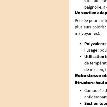
s’installe fa
baignoire, à 
Un soutien adap
Pensée pour s’int
plusieurs coloris :
malvoyantes).
Polyvalence 
l’usage : po
Utilisation 
de températu
de maison, te
Robustesse et
Structure haute
Composée d
antidérapant 
Section tubu