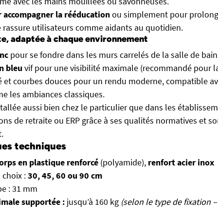
ême avec les mains mouillées ou savonneuses.
 accompagner la rééducation
ou simplement pour prolong
le rassure utilisateurs comme aidants au quotidien.
te, adaptée à chaque environnement
anc
pour se fondre dans les murs carrelés de la salle de bai
n bleu
vif pour une visibilité maximale (recommandé pour l
 et courbes douces pour un rendu moderne, compatible ave
e les ambiances classiques.
stallée aussi bien chez le particulier que dans les établisse
ons de retraite ou ERP grâce à ses qualités normatives et s
.
ues techniques
orps en plastique renforcé
(polyamide),
renfort acier inox
 choix :
30, 45, 60 ou 90 cm
be : 31 mm
male supportée :
jusqu’à 160 kg
(selon le type de fixation –