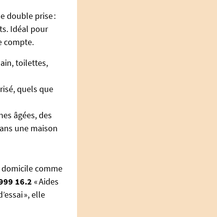
e double prise :
s. Idéal pour
re compte.
in, toilettes,
risé, quels que
nes âgées, des
 dans une maison
du domicile comme
999 16.2
« Aides
ssai », elle