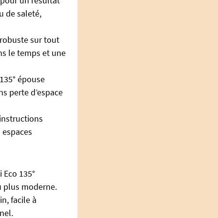
 pour un résultat
u de saleté,
robuste sur tout
ns le temps et une
e 135° épouse
ns perte d’espace
 instructions
s espaces
ui Eco 135°
au plus moderne.
n, facile à
nel.