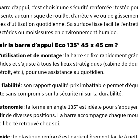
arre d’appui, c’est choisir une sécurité renforcée : testée p
résente aucun risque de rouille, d’arrête vive ou de glissem
d’utilisation quotidienne. Sa surface lisse facilite l’entreti
bactéries ou moisissures en environnement humide.
ir la barre d’appui Eco 135° 45 x 45 cm ?
’utilisation et de
montage
: la barre se fixe rapidement grâ
lides et s’ajuste à tous les lieux stratégiques (cabine de dou
troit, etc.), pour une assistance au quotidien.
t
fiabilité
: son rapport qualité-prix imbattable permet d’équ
e sans compromis sur la sécurité ni sur la durabilité.
utonomie
: la forme en angle 135° est idéale pour s’appuyer
rtir de diverses positions. La barre accompagne chaque mo
 liberté retrouvé chez soi.
pide
: le plastique renforcé est particulièrement facile à ne