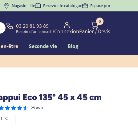
 "
BIENVENUE
Magasin Lille
" pour
la 1ère commande d'incontinence
Recevoir le catalogue
Espace pro
0
03 20 81 93 89
Connexion
Panier
/ Devis
Besoin d'un conseil ?
ien-être
Seconde vie
Blog
appui Eco 135° 45 x 45 cm
25 avis
TTC