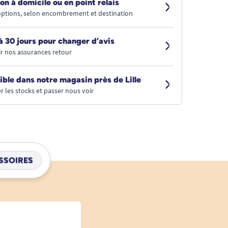
on à domicile ou en point relais
 options, selon encombrement et destination
à 30 jours pour changer d’avis
r nos assurances retour
ible dans notre magasin près de Lille
r les stocks et passer nous voir
SSOIRES