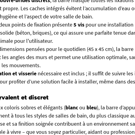
couvre-brides discrets
, la barre masque toutes les fixations
t propre. Les caches intégrés évitent l’accumulation d’eau o
hygiène et l’aspect de votre salle de bain.
eux points de fixation présente
5 vis
pour une installation 
solide (béton, briques), ce qui assure une parfaite tenue da
imale pour l'utilisateur.
dimensions pensées pour le quotidien (45 x 45 cm), la barr
 les angles des murs et permet une utilisation optimale, sa
s les mouvements.
ation et visserie
nécessaire est inclus ; il suffit de suivre les
ur profiter d’une solution facile à installer, même dans de
valent et discret
 coloris sobres et élégants (
blanc
ou
bleu
), la barre d’app
ment à tous les styles de salles de bain, du plus classique 
e et sa finition soignée contribuent à un environnement sai
le à vivre – que vous soyez particulier, aidant ou profession