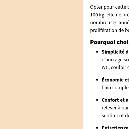
Opter pour cette b
100 kg, elle ne p
nombreuses années 
prolifération de 
Pourquoi chois
Simplicité d
d’ancrage so
WC, couloir é
Économie e
bain complèt
Confort et
a
relever à pa
sentiment de
Entretien
ra