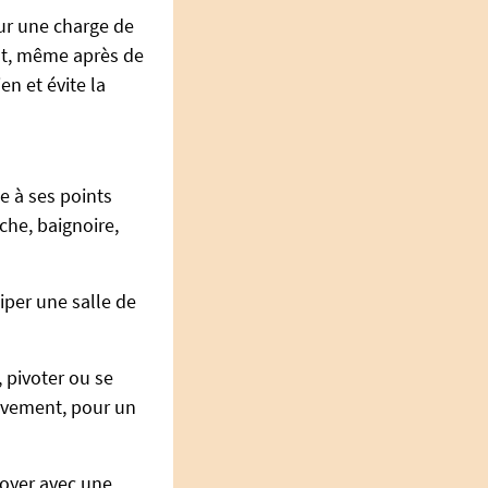
our une charge de
ent, même après de
en et évite la
ce à ses points
che, baignoire,
iper une salle de
, pivoter ou se
uvement, pour un
ttoyer avec une