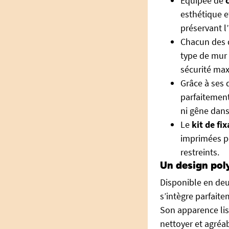
Équipée de
esthétique e
préservant l’
Chacun des d
type de mur 
sécurité max
Grâce à ses 
parfaitement
ni gêne dan
Le
kit de fix
imprimées po
restreints.
Un design poly
Disponible en deux
s’intègre parfaite
Son apparence liss
nettoyer et agréab