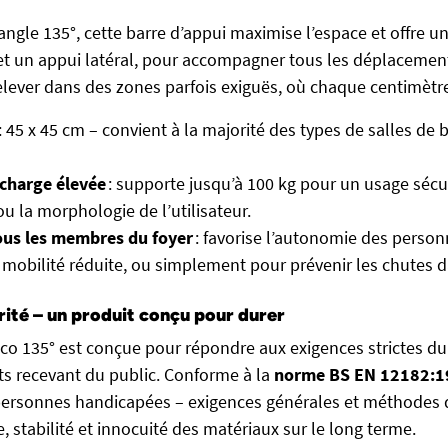
ngle 135°, cette barre d’appui maximise l’espace et offre un
 et un appui latéral, pour accompagner tous les déplacement
 relever dans des zones parfois exiguës, où chaque centimèt
: 45 x 45 cm – convient à la majorité des types de salles de ba
 charge
élevée
: supporte jusqu’à 100 kg pour un usage sécu
ou la morphologie de l’utilisateur.
ous les membres du
foyer
: favorise l’autonomie des person
mobilité réduite, ou simplement pour prévenir les chutes
ité – un produit conçu pour durer
Eco 135° est conçue pour répondre aux exigences strictes 
s recevant du public. Conforme à la
norme BS EN 12182:1
ersonnes handicapées – exigences générales et méthodes d’e
e, stabilité et innocuité des matériaux sur le long terme.