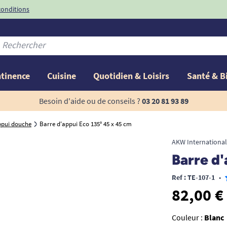
conditions
-10%
avec le code
ntinence
Cuisine
Quotidien & Loisirs
Santé & B
Besoin d'aide ou de conseils ?
03 20 81 93 89
ppui douche
Barre d'appui Eco 135° 45 x 45 cm
AKW International
Barre d'
Ref : TE-107-1
•
82,00 €
Couleur :
Blanc