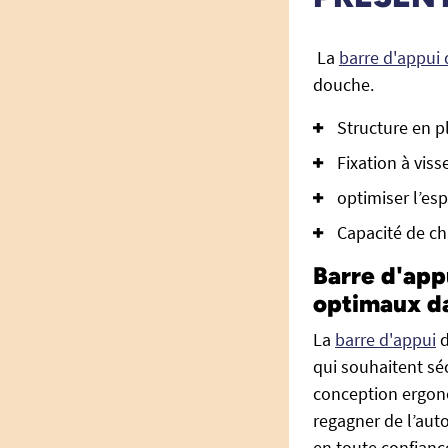
La
barre d'appui
douche.
Structure en pl
Fixation à viss
optimiser l’esp
Capacité de ch
Barre d'app
optimaux da
La
barre d'appui
d
qui souhaitent séc
conception ergono
regagner de l’aut
en toute confianc