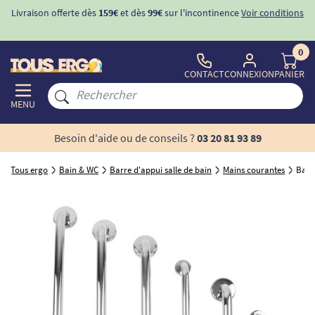
Livraison offerte dès
159€
et dès
99€
sur l'incontinence
Voir conditions
0
CONTACT
CONNEXION
PANIER
MENU
Besoin d'aide ou de conseils ?
03 20 81 93 89
Tous ergo
Bain & WC
Barre d'appui salle de bain
Mains courantes
Barr