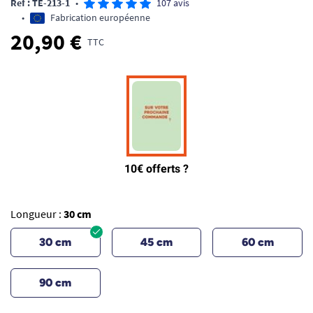
Ref : TE-213-1
•
107 avis
•
Fabrication européenne
20,90 €
TTC
Longueur :
30 cm
30 cm
45 cm
60 cm
90 cm