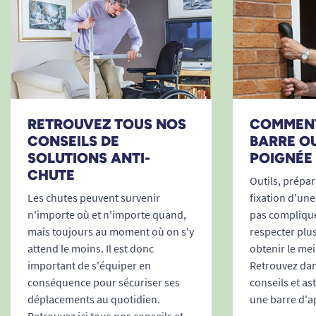
proches
La barre Venezia s’intègre aussi parfaitement
dans les établissements recevant du public
(hôpitaux, maisons de retraite, cliniques, hôtels
ou restaurants), respectant les exigences
d’accessibilité PMR.
RETROUVEZ TOUS NOS
COMMENT
Un atout pour la liberté et la dignité à
CONSEILS DE
BARRE O
domicile
SOLUTIONS ANTI-
POIGNÉE 
CHUTE
Derrière la simplicité de la barre d’appui Venezia
Outils, prépara
se cache une véritable aide à la vie quotidienne.
Les chutes peuvent survenir
fixation d'une
Elle permet, sans dénaturer son intérieur, de
n'importe où et n'importe quand,
pas compliqué
prolonger l’autonomie et de gagner en sécurité.
mais toujours au moment où on s'y
respecter plu
attend le moins. Il est donc
obtenir le meil
Par sa qualité de fabrication, elle rassure et
important de s'équiper en
Retrouvez dans
facilite chaque geste du quotidien, afin que la
conséquence pour sécuriser ses
conseils et as
salle de bains redevienne un espace de liberté,
déplacements au quotidien.
une barre d'a
loin de la peur de la chute.