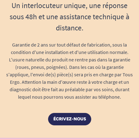
Un interlocuteur unique, une réponse
Options sur-mesure
: plusieurs longueurs
sous 48h et une assistance technique à
proposées pour s’adapter à toutes les
distance.
configurations d’espace et de besoins :
installation à l’entrée de la douche, le long
Garantie de 2 ans sur tout défaut de fabrication, sous la
d’une baignoire, près des WC ou dans un
condition d'une installation et d'une utilisation normale.
couloir.
L'usure naturelle du produit ne rentre pas dans la garantie
(roues, pneus, poignées). Dans les cas où la garantie
Installation rapide et intuitive
: notice en
s'applique, l'envoi de(s) pièce(s) sera pris en charge par Tous
français, kit de fixation inclus, rosaces pour
Ergo. Attention la main d'œuvre reste à votre charge et un
cacher élégamment les vis.
diagnostic doit être fait au préalable par vos soins, durant
lequel nous pourrons vous assister au téléphone.
Entretien simple
: nettoyez-la d’un simple
coup d’éponge, inox traité contre la
corrosion et les dépôts de calcaire.
ÉCRIVEZ-NOUS
Dimensions et spécificités techniques
détaillées