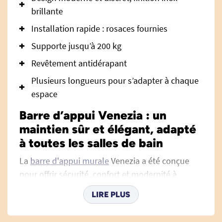
brillante
Installation rapide : rosaces fournies
Supporte jusqu’à 200 kg
Revêtement antidérapant
Plusieurs longueurs pour s’adapter à chaque
espace
Barre d’appui Venezia : un
maintien sûr et élégant, adapté
à toutes les salles de bain
La
barre d'appui murale
Venezia a été conçue
pour offrir sécurité, confort et modernité à
toutes les personnes ayant besoin d’un appui
LIRE PLUS
fiable dans leur salle de bain ou leurs toilettes.
Son design épuré en acier inoxydable s’intègre