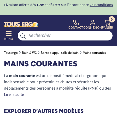
Livraison offerte dès
159€
et dès
99€
sur l'incontinence
Voir conditions
0
CONTACT
CONNEXION
PANIER
MENU
Tous ergo
Bain & WC
Barre d'appui salle de bain
Mains courantes
MAINS COURANTES
La
main courante
est un dispositif médical et ergonomique
indispensable pour prévenir les chutes et sécuriser les
déplacements des personnes à mobilité réduite (PMR) ou des
seniors. Qu'elle soit installée dans un couloir, un escalier ou
Lire la suite
une pièce d'eau, elle offre un appui continu qui rassure
l'utilisateur et stimule son autonomie à domicile comme en
EXPLORER D’AUTRES MODÈLES
ERP (Établissement Recevant du Public). Découvrez notre