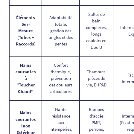
Salles de
Éléments
Adaptabilité
bain
Sur-
totale,
complexes,
Intermé
Mesure
gestion des
longs
Ex
(Tubes +
angles et des
couloirs en
Raccords)
pentes
L ou U
Mains
Confort
courantes
thermique,
Chambres,
Fac
à
prévention
pièces de
Interm
"Toucher
des douleurs
vie, EHPAD
Chaud"
articulaires
Haute
Rampes
Mains
résistance
d'accès
Interm
courantes
aux
PMR,
(Fixati
Inox
intempéries,
perrons,
req
Extérieur