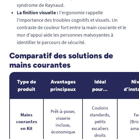
syndrome de Raynaud.
La finition visuelle :
l'ergonomie rappelle
l'importance des troubles cognitifs et visuels. Un
contraste de couleur fort entre la main courante et le
mur d'appui aide les personnes malvoyantes à
identifier le parcours de sécurité.
Comparatif des solutions de
mains courantes
Type de
Avantages
Idéal
Ni
produit
principaux
pour...
d'inst
Couloirs
Prêt-à-poser,
Mains
standards,
Fa
visserie
courantes
petits
(Bri
incluse,
en Kit
escaliers
ama
économique
droits