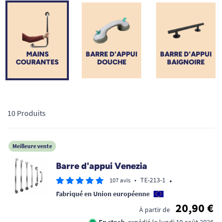
sélection de mains courantes modulables, en kit ou sur-
mesure, conçues pour une préhension optimale et une
fixation ultra-sécurisée.
MAINS
BARRE D'APPUI
BARRE D'APPUI
COURANTES
DOUCHE
BAIGNOIRE
10 Produits
Meilleure vente
Barre d'appui Venezia
•
•
TE-213-1
107 avis
Fabriqué en Union européenne
20,90 €
À partir de