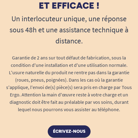
rebord sans perte d’équilibre, même sur sol
ET EFFICACE !
mouillé.
Un interlocuteur unique, une réponse
Sortie du bain facilitée :
Permet de se
redresser et de retrouver appui lors du
sous 48h et une assistance technique à
passage debout, sans forcer ni solliciter les
distance.
épaules.
Moins d’effort pour l’aidant :
Soulage la
Garantie de 2 ans sur tout défaut de fabrication, sous la
personne accompagnante, qui peut
condition d'une installation et d'une utilisation normale.
sécuriser le bain sans manipuler
L'usure naturelle du produit ne rentre pas dans la garantie
excessivement la personne aidée.
(roues, pneus, poignées). Dans les cas où la garantie
Utilisateurs concernés et bénéfices
s'applique, l'envoi de(s) pièce(s) sera pris en charge par Tous
concrets
Ergo. Attention la main d'œuvre reste à votre charge et un
diagnostic doit être fait au préalable par vos soins, durant
Personnes âgées :
Pour qui la sécurité et
lequel nous pourrons vous assister au téléphone.
l’autonomie sont primordiales au
quotidien.
Personnes en convalescence, blessées ou à
ÉCRIVEZ-NOUS
mobilité réduite :
Offre un point d’appui