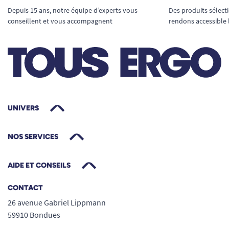
Depuis 15 ans, notre équipe d’experts vous
Des produits sélect
Soutien fiable pour entrer et sortir du bain
conseillent et vous accompagnent
rendons accessible 
en toute sécurité
Surface nervurée et antidérapante pour
une prise en main optimale, même avec les
mains mouillées
Conception robuste en acier, résistante à
l’humidité et aux produits d’hygiène
Installation facile, sans percement des
UNIVERS
murs ni travaux complexes
Design blanc discret, s’intégrant à tous les
NOS SERVICES
styles de salle de bain
Léger, peu encombrant (30 cm), mais
AIDE ET CONSEILS
suffisamment long pour un appui fiable
CONTACT
Compatible avec la majorité des baignoires
26 avenue Gabriel Lippmann
standard
59910 Bondues
Idéal pour personnes âgées, en situation