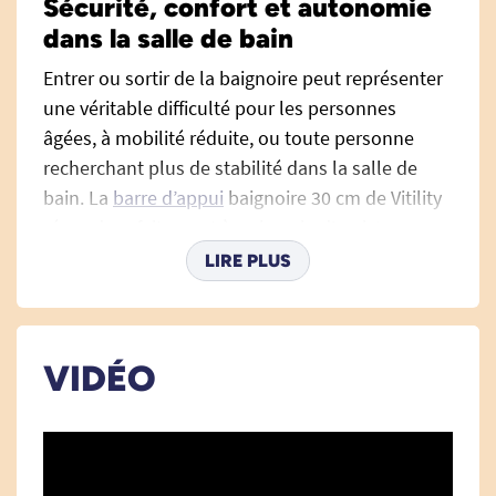
Sécurité, confort et autonomie
dans la salle de bain
Entrer ou sortir de la baignoire peut représenter
une véritable difficulté pour les personnes
âgées, à mobilité réduite, ou toute personne
recherchant plus de stabilité dans la salle de
bain. La
barre d’appui
baignoire 30 cm de Vitility
répond parfaitement à ce besoin d’assistance, en
apportant un soutien fiable, discret et
LIRE PLUS
ergonomique. Prévue pour une utilisation
quotidienne, elle favorise la sûreté et
l’autonomie, aussi bien à domicile que dans les
VIDÉO
établissements de soins.
Un soutien optimal pour franchir le
bord de votre baignoire en toute
sécurité