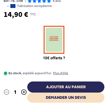
Ref : TE-3708
•
4 avis
•
Fabrication européenne
14,90 €
TTC
En stock
, expédié aujourd'hui
Plus d'info
AJOUTER AU PANIER
-
+
Quantité
DEMANDER UN DEVIS