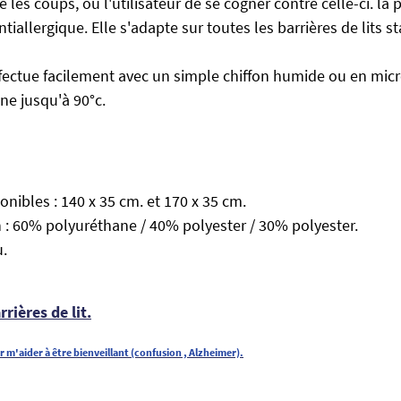
 les coups, ou l'utilisateur de se cogner contre celle-ci. la 
iallergique. Elle s'adapte sur toutes les barrières de lits s
ffectue facilement avec un simple chiffon humide ou en micro
e jusqu'à 90°c.
ponibles : 140 x 35 cm. et 170 x 35 cm.
: 60% polyuréthane / 40% polyester / 30% polyester.
u.
rrières de lit.
r m'aider à être bienveillant (confusion , Alzheimer).