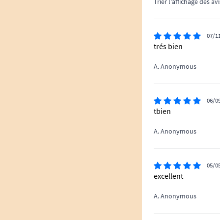
Trier l'affichage des avi
07/1
trés bien
A. Anonymous
06/0
tbien
A. Anonymous
05/0
excellent
A. Anonymous