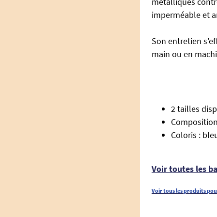
métalliques contre
imperméable et ant
Son entretien s'e
main ou en machin
2 tailles dis
Composition 
Coloris : ble
Voir toutes les ba
Voir tous les produits pou