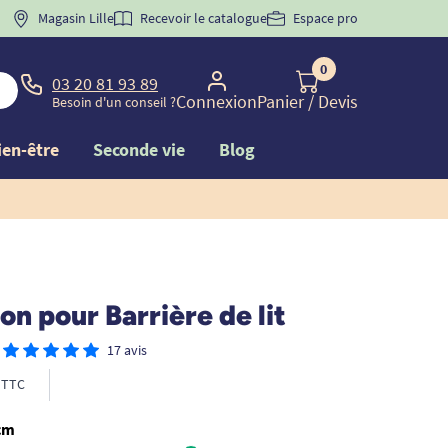
 "
BIENVENUE
Magasin Lille
" pour
la 1ère commande d'incontinence
Recevoir le catalogue
Espace pro
0
03 20 81 93 89
Connexion
Panier
/ Devis
Besoin d'un conseil ?
ien-être
Seconde vie
Blog
on pour Barrière de lit
17 avis
TTC
 cm