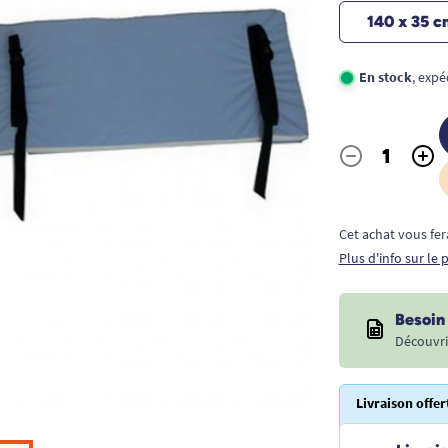
140 x 35 c
En stock
, exp
-
+
Quantité
Cet achat vous fer
Plus d'info sur le
Besoin 
Découvri
Livraison offer