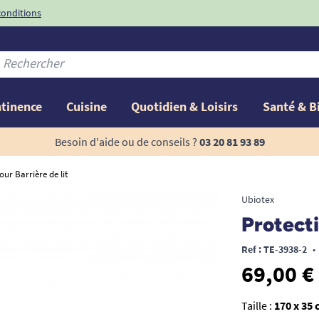
conditions
-10%
avec le code
ntinence
Cuisine
Quotidien & Loisirs
Santé & B
Besoin d'aide ou de conseils ?
03 20 81 93 89
our Barrière de lit
Ubiotex
Protecti
Ref : TE-3938-2
•
69,00 €
Taille :
170 x 35