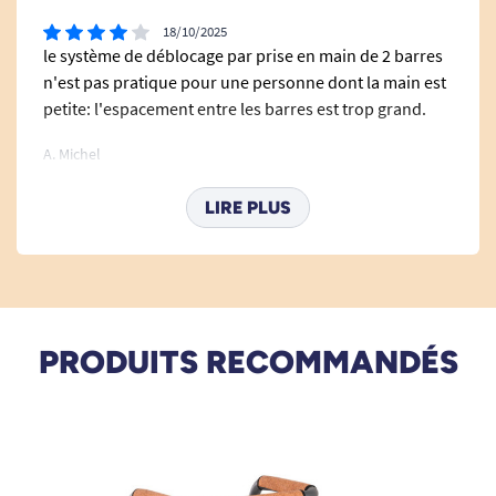
18/10/2025
le système de déblocage par prise en main de 2 barres
n'est pas pratique pour une personne dont la main est
petite: l'espacement entre les barres est trop grand.
A. Michel
LIRE PLUS
05/02/2025
Difficile à monter.
S. H
PRODUITS RECOMMANDÉS
07/02/2024
Produit parfait
A. Anonymous