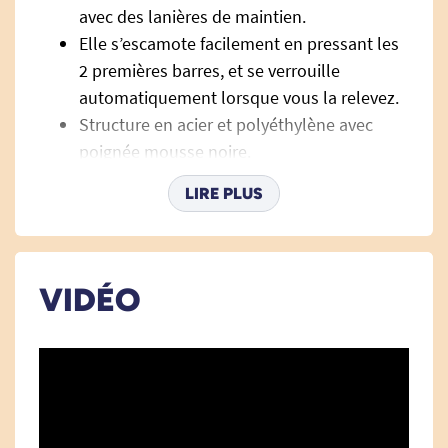
avec des lanières de maintien.
Elle s’escamote facilement en pressant les
2 premières barres, et se verrouille
automatiquement lorsque vous la relevez.
Structure en acier et polyéthylène avec
poignée mousse noire.
La barrière est fournie avec une housse
LIRE PLUS
permettant d'empêcher de bloquer un
membre dans la barrière.
Elle est compatible avec tout lit
non
rabattable/ escamotable
VIDÉO
Caractéristiques techniques de
la barrière de lit escamotable
Longueur : 82 cm.
Hauteur max. : 52,5 cm.