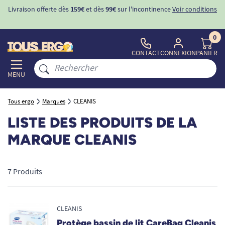
Livraison offerte dès
159€
et dès
99€
sur l'incontinence
Voir conditions
0
CONTACT
CONNEXION
PANIER
MENU
Tous ergo
Marques
CLEANIS
LISTE DES PRODUITS DE LA
MARQUE CLEANIS
7 Produits
CLEANIS
Protège bassin de lit CareBag Cleanis