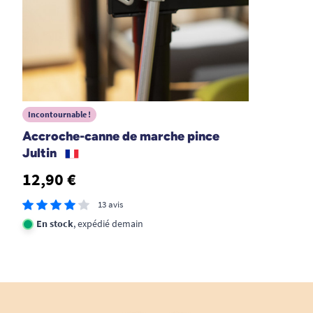
Dure à installer
A. Anonymous
05/08/2023
très utile
Incontournable !
A. Anonymous
Accroche-canne de marche pince
Jultin
12,90 €
1
2
3
6
13 avis
En stock
, expédié demain