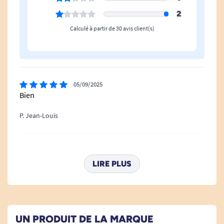
2
Calculé à partir de 30 avis client(s)
05/09/2025
Bien
P. Jean-Louis
05/12/2024
Elle ne tient pas bien sur le poignet de la canne
LIRE PLUS
A. H
Bonjour, Merci pour votre retour concernant la lanière
en nylon pour canne de marche. Nous sommes désolés
UN PRODUIT DE LA MARQUE