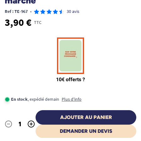
marche
Ref : TE-967
•
30 avis
3,90 €
TTC
En stock
, expédié demain
Plus d'info
AJOUTER AU PANIER
-
+
Quantité
DEMANDER UN DEVIS