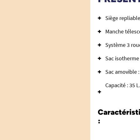
Siège repliabl
Manche télesc
Système 3 roue
Sac isotherme 
Sac amovible :
Capacité : 35 L
Caractérist
: