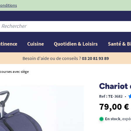
conditions
-10%
avec le code
ntinence
Cuisine
Quotidien & Loisirs
Santé & B
Besoin d'aide ou de conseils ?
03 20 81 93 89
courses avec siège
Chariot 
Ref : TE-3682
•
79,00 €
En stock
, expé