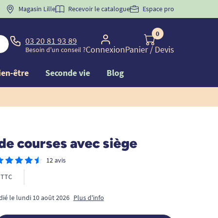
 "
BIENVENUE
Magasin Lille
" pour
la 1ère commande d'incontinence
Recevoir le catalogue
Espace pro
0
03 20 81 93 89
Connexion
Panier
/ Devis
Besoin d'un conseil ?
ien-être
Seconde vie
Blog
de courses avec siège
12 avis
TTC
dié le lundi 10 août 2026
Plus d'info