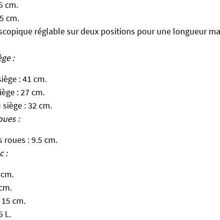
.5 cm.
5 cm.
scopique réglable sur deux positions pour une longueur m
ge :
iège : 41 cm.
iège : 27 cm.
siège : 32 cm.
oues :
 roues : 9.5 cm.
 :
 cm.
 cm.
 15 cm.
5 L.