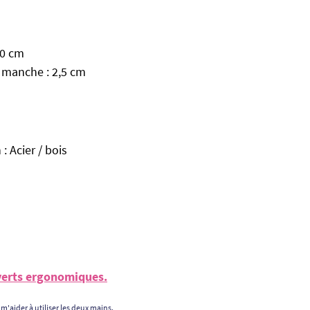
20 cm
 manche : 2,5 cm
: Acier / bois
uverts ergonomiques.
 m'aider à utiliser les deux mains.