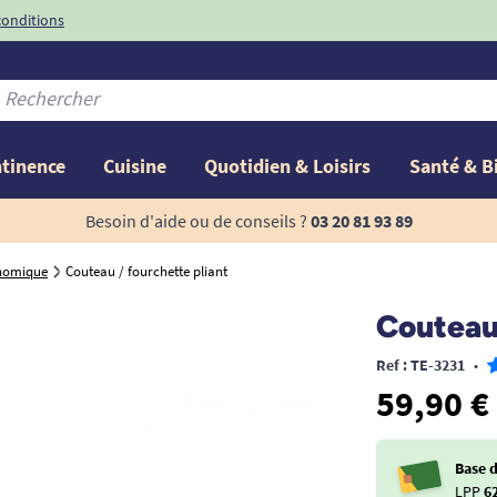
conditions
-10%
avec le code
ntinence
Cuisine
Quotidien & Loisirs
Santé & B
Besoin d'aide ou de conseils ?
03 20 81 93 89
onomique
Couteau / fourchette pliant
Couteau 
Ref : TE-3231
•
59,90 €
Base 
LPP
6