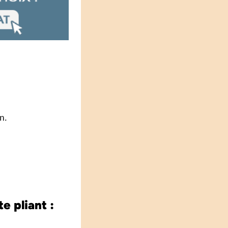
n.
e pliant :