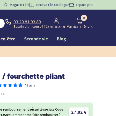
 "
BIENVENUE
Magasin Lille
" pour
la 1ère commande d'incontinence
Recevoir le catalogue
Espace pro
0
03 20 81 93 89
Connexion
Panier
/ Devis
Besoin d'un conseil ?
ien-être
Seconde vie
Blog
/ fourchette pliant
41 avis
TTC
de remboursement sécurité sociale
Code
27,82 €
273549
Comment me faire rembourser ?