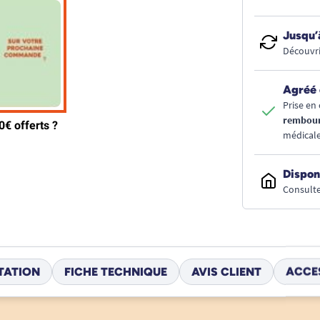
Jusqu’
Découvri
Agréé 
Prise en 
rembou
médicale
Dispon
Consulte
TATION
FICHE TECHNIQUE
AVIS CLIENT
ACCE