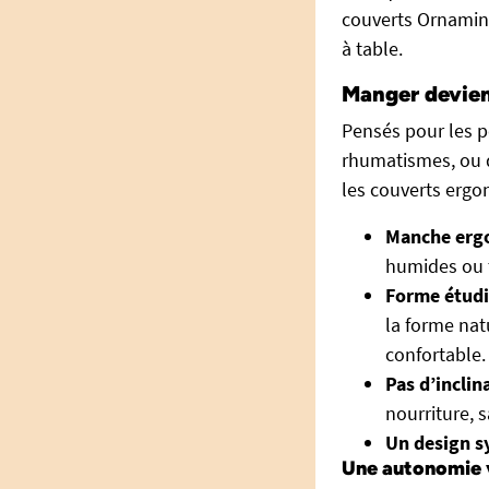
couverts Ornamin
à table.
Manger devient
Pensés pour les p
rhumatismes, ou d
les couverts ergo
Manche ergo
humides ou 
Forme étud
la forme nat
confortable.
Pas d’inclin
nourriture, 
Un design s
Une autonomie v