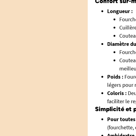
Confort sur-m
Longueur :
Fourche
Cuillèr
Coutea
Diamètre du
Fourche
Couteau
meilleu
Poids :
Fourc
légers pour 
Coloris :
Deux
faciliter le 
Simplicité et 
Pour toutes 
(fourchette, 
Ambidextre 