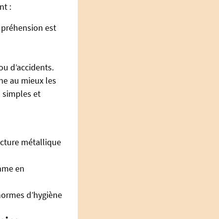
t :
a préhension est
ou d’accidents.
gne au mieux les
s simples et
cture métallique
omme en
 normes d’hygiène