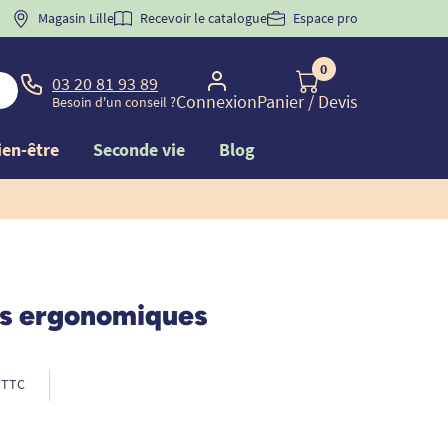
 "
BIENVENUE
Magasin Lille
" pour
la 1ère commande d'incontinence
Recevoir le catalogue
Espace pro
0
03 20 81 93 89
Connexion
Panier
/ Devis
Besoin d'un conseil ?
ien-être
Seconde vie
Blog
s ergonomiques
TTC