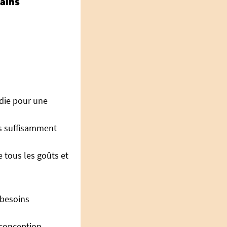
ains
die pour une
rts suffisamment
e tous les goûts et
 besoins
 conception