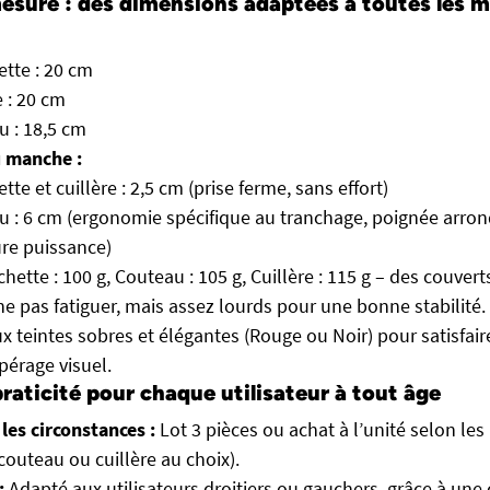
esure : des dimensions adaptées à toutes les m
tte : 20 cm
e : 20 cm
u : 18,5 cm
 manche :
tte et cuillère : 2,5 cm (prise ferme, sans effort)
 : 6 cm (ergonomie spécifique au tranchage, poignée arron
re puissance)
hette : 100 g, Couteau : 105 g, Cuillère : 115 g – des couve
ne pas fatiguer, mais assez lourds pour une bonne stabilité.
 teintes sobres et élégantes (Rouge ou Noir) pour satisfair
repérage visuel.
praticité pour chaque utilisateur à tout âge
les circonstances :
Lot 3 pièces ou achat à l’unité selon les
couteau ou cuillère au choix).
:
Adapté aux utilisateurs droitiers ou gauchers, grâce à une