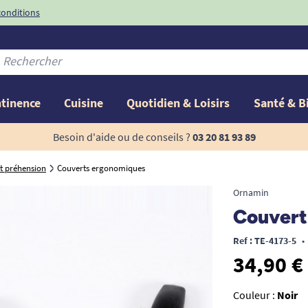
conditions
-10%
avec le code
ntinence
Cuisine
Quotidien & Loisirs
Santé & B
Besoin d'aide ou de conseils ?
03 20 81 93 89
et préhension
Couverts ergonomiques
Ornamin
Couvert
Ref : TE-4173-5
•
34,90 €
Couleur :
Noir