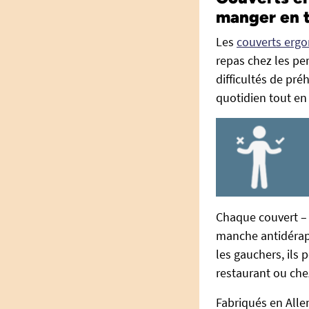
manger en t
Les
couverts erg
repas chez les pe
difficultés de pré
quotidien tout en 
Chaque couvert – 
manche antidérapa
les gauchers, ils
restaurant ou che
Fabriqués en Allem