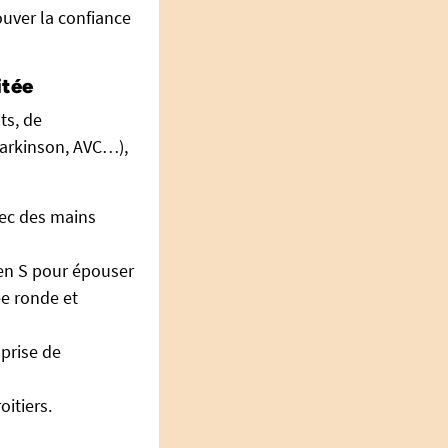
uver la confiance
itée
ts, de
Parkinson, AVC…),
ec des mains
é en S pour épouser
ée ronde et
 prise de
itiers.