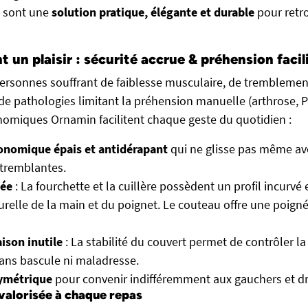
 sont une
solution pratique, élégante et durable
pour retro
 un plaisir : sécurité accrue & préhension facil
ersonnes souffrant de faiblesse musculaire, de tremblemen
e pathologies limitant la préhension manuelle (arthrose, 
nomiques Ornamin facilitent chaque geste du quotidien :
nomique épais et antidérapant
qui ne glisse pas même av
tremblantes.
iée
: La fourchette et la cuillère possèdent un profil incurv
urelle de la main et du poignet. Le couteau offre une poign
aison inutile
: La stabilité du couvert permet de contrôler la
sans bascule ni maladresse.
ymétrique
pour convenir indifféremment aux gauchers et dro
alorisée à chaque repas