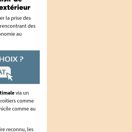
extérieur
r la prise des
 rencontrant des
utonomie au
ptimale
via un
droitiers comme
omicile comme au
ire reconnu, les