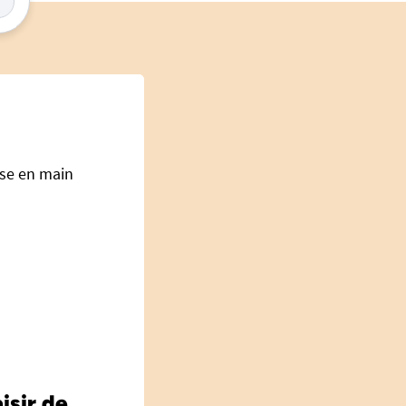
ise en main
isir de