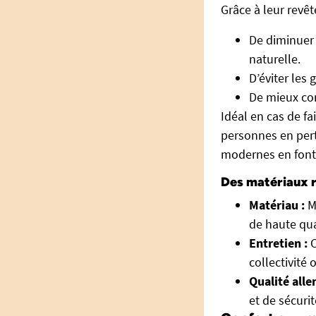
Grâce à leur revê
De diminuer 
naturelle.
D’éviter les
De mieux con
Idéal en cas de f
personnes en perte
modernes en font 
Des matériaux r
Matériau :
Ma
de haute qual
Entretien :
C
collectivité
Qualité all
et de sécurit