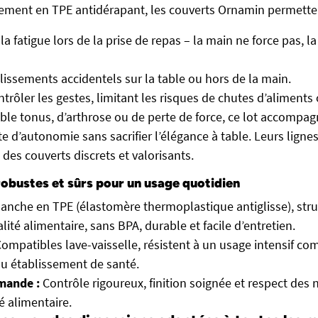
tement en TPE antidérapant, les couverts Ornamin permetten
la fatigue lors de la prise de repas – la main ne force pas, l
 glissements accidentels sur la table ou hors de la main.
trôler les gestes, limitant les risques de chutes d’aliments 
aible tonus, d’arthrose ou de perte de force, ce lot accompa
 d’autonomie sans sacrifier l’élégance à table. Leurs ligne
des couverts discrets et valorisants.
obustes et sûrs pour un usage quotidien
nche en TPE (élastomère thermoplastique antiglisse), stru
ité alimentaire, sans BPA, durable et facile d’entretien.
ompatibles lave-vaisselle, résistent à un usage intensif c
 ou établissement de santé.
emande :
Contrôle rigoureux, finition soignée et respect des
é alimentaire.