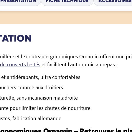
PRÉSENTATION
FICHE TECHNIQUE
ACCESSOIRES
TATION
 cuillère et le couteau ergonomiques Ornamin offrent une pr
 de couverts lestés
et facilitent l’autonomie au repas.
et antidérapants, ultra confortables
auchers comme aux droitiers
urelle, sans inclinaison maladroite
nte pour limiter les chutes de nourriture
stes, fabrication allemande
gonomiques Ornamin – Retrouver le pla