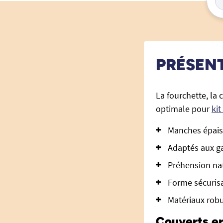
PRÉSEN
La fourchette, la
optimale pour
kit
Manches épais 
Adaptés aux g
Préhension nat
Forme sécurisa
Matériaux robu
Couverts er