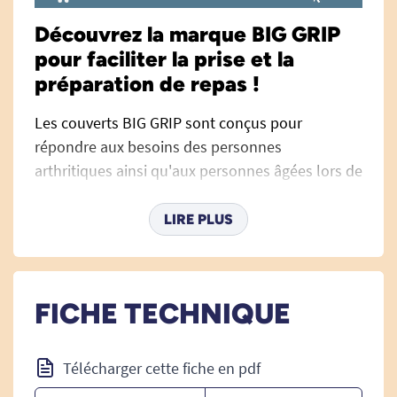
Découvrez la marque BIG GRIP
pour faciliter la prise et la
préparation de repas !
Les couverts BIG GRIP sont conçus pour
répondre aux besoins des personnes
arthritiques ainsi qu'aux personnes âgées lors de
la prise de repas.
LIRE PLUS
Confortables, ces couverts disposent d'un
manche anatomique large et sont recouverts de
caoutchouc aux propriétés antidérapantes, y
compris lorsque le couvert est mouillé !
FICHE TECHNIQUE
Tous les ustensiles qui composent le set
peuvent être tordus (sauf le couteau) pour
Télécharger cette fiche en pdf
obtenir un angle adapté aux besoins.