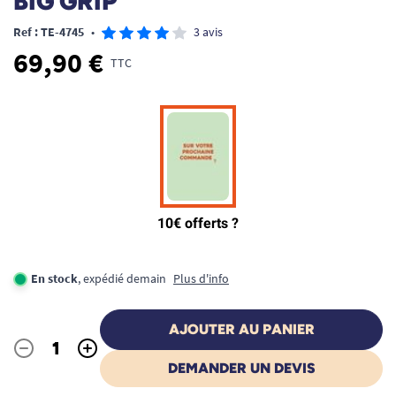
BIG GRIP
Ref : TE-4745
•
3 avis
69,90 €
TTC
En stock
, expédié demain
Plus d'info
AJOUTER AU PANIER
-
+
Quantité
DEMANDER UN DEVIS