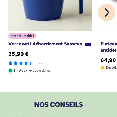
Incontournable !
Verre anti-débordement Sasscup
Plateau
antidé
25,90 €
64,90
8 avis
Expédié
En stock
, expédié demain
NOS CONSEILS