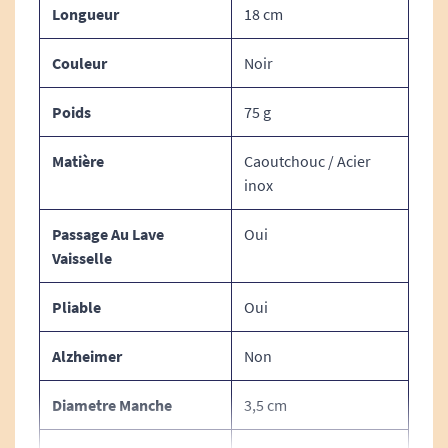
Longueur
18 cm
Pour découvrir toute la gamme BIG GRIP,
cliquez
ici.
Couleur
Noir
Poids
75 g
Caractéristiques techniques du
Matière
Caoutchouc / Acier
set de couverts BIG GRIP :
inox
Contenu du set :
Passage Au Lave
Oui
Vaisselle
x 1 fourchette
x 1 couteau
Pliable
Oui
x 1 petite cuillère
Alzheimer
Non
x 1 cuillère moyenne
Diametre Manche
3,5 cm
x 1 cuillère à soupe