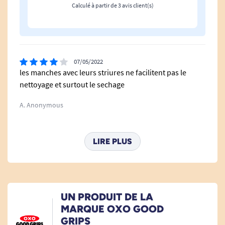
Acier inoxydable
Calculé à partir de 3 avis client(s)
Caoutchouc
07/05/2022
Passage au lave-vaisselle.
les manches avec leurs striures ne facilitent pas le
nettoyage et surtout le sechage
A. Anonymous
Voir tous les sets de couverts et préhension.
14/03/2020
LIRE PLUS
pratique
A. Anonymous
UN PRODUIT DE LA
03/11/2019
MARQUE OXO GOOD
prix correct vu le service rendu exception faite du
GRIPS