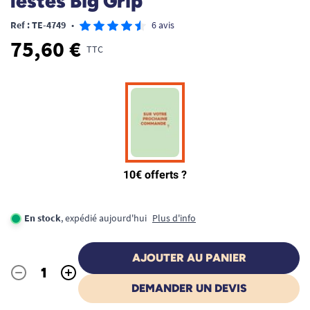
lestés Big Grip
Ref : TE-4749
•
6 avis
75,60 €
TTC
En stock
, expédié aujourd'hui
Plus d'info
AJOUTER AU PANIER
-
+
Quantité
DEMANDER UN DEVIS