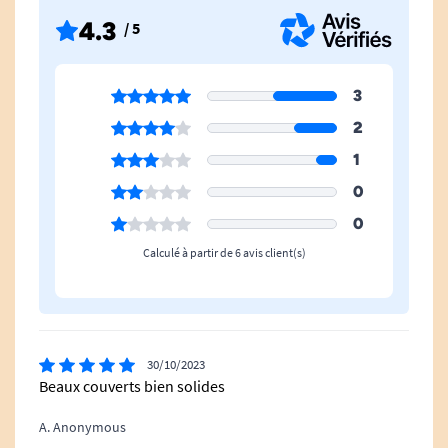
ici.
4.3
/ 5
Caractéristiques techniques du
3
set de couverts BIG GRIP :
2
1
0
Contenu du set :
0
x 1 fourchette
Calculé à partir de 6 avis client(s)
x 1 couteau
x 1 petite cuillère
30/10/2023
x 1 cuillère à soupe
Beaux couverts bien solides
A. Anonymous