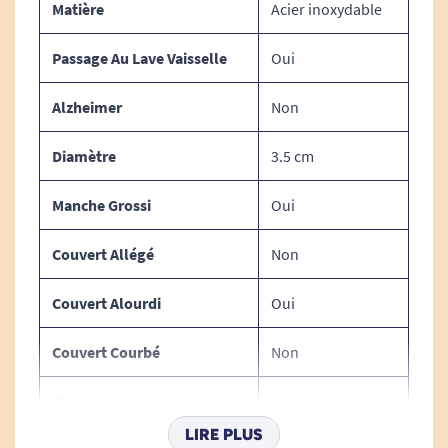
Matière
Acier inoxydable
caoutchouc aux propriétés
antidérapantes
, y
compris lorsque le couvert est mouillé !
Passage Au Lave Vaisselle
Oui
Pour découvrir toute la gamme Oxo Good
Alzheimer
Non
Grips,
cliquez ici.
Diamètre
3.5 cm
Caractéristiques techniques
Manche Grossi
Oui
du couteau lesté Big Grip :
Couvert Allégé
Non
Couvert Alourdi
Oui
DIMENSIONS :
Couvert Courbé
Non
Longueur : 18 cm
Diamètre : 3,5 cm
Fixation Au Poignet
Non
LIRE PLUS