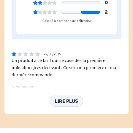
POIDS :
0
Modèle
Fourchette
2
115 g
Calculé à partir de 4 avis client(s)
Voir tous les couverts ergonomiques.
Voir tous les produits pour m'aider à prendre.
22/06/2015
Un produit à ce tarif qui se case dès la première
Voir tous les produits pour m'aider à tenir / serrer.
utilisation ,très décevant . Ce sera ma première et ma
Voir tous les produits pour m'aider à maintenir et compenser mes
dernière commande.
difficultés de tremblements.
A. Anonymous
LIRE PLUS
17/06/2015
PAS ADAPTE A MON UTILISATION PERSONNELLE
A. Anonymous