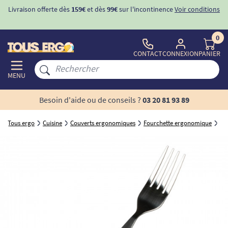
Livraison offerte dès
159€
et dès
99€
sur l'incontinence
Voir conditions
0
CONTACT
CONNEXION
PANIER
MENU
Besoin d'aide ou de conseils ?
03 20 81 93 89
Tous ergo
Cuisine
Couverts ergonomiques
Fourchette ergonomique
Fo