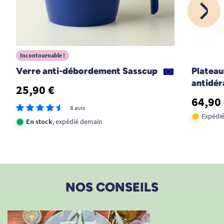
Incontournable !
Verre anti-débordement Sasscup
Plateau
antidé
25,90 €
64,90
8 avis
Expédié
En stock
, expédié demain
NOS CONSEILS