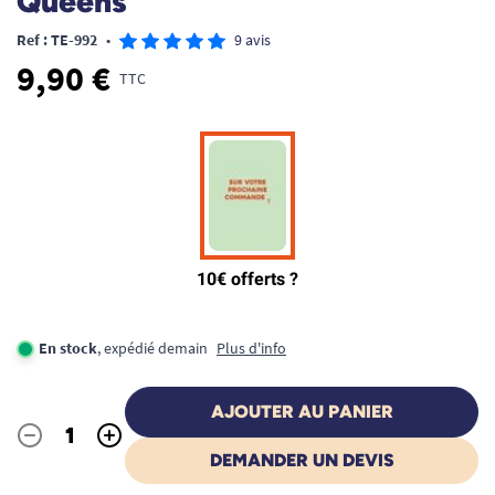
Queens
Ref : TE-992
•
9 avis
9,90 €
TTC
En stock
, expédié demain
Plus d'info
AJOUTER AU PANIER
-
+
Quantité
DEMANDER UN DEVIS