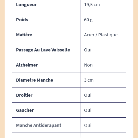
Longueur
19,5 cm
main aux personnes ayant une
préhension
faible ou limitée
.
Poids
60 g
Passe au lave-vaisselle.
Matière
Acier / Plastique
Passage Au Lave Vaisselle
Oui
Caractéristiques techniques de
Alzheimer
Non
la fourchette ergonomique
Queens :
Diametre Manche
3 cm
Droitier
Oui
DIMENSIONS :
Gaucher
Oui
Longueur : 19,5 cm
Diamètre du manche : 3 cm
Manche Antiderapant
Oui