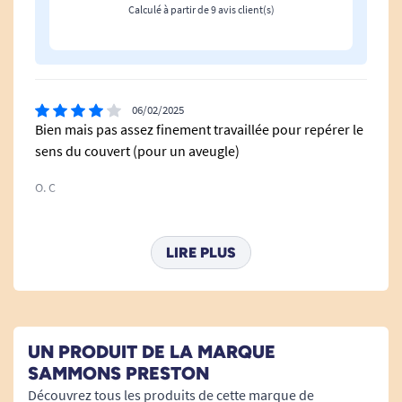
Calculé à partir de 9 avis client(s)
06/02/2025
Bien mais pas assez finement travaillée pour repérer le
sens du couvert (pour un aveugle)
O. C
11/11/2022
LIRE PLUS
Très satisfaite. Très bonne qualité de la fourchette et
légère. Et ergonomique pour mes doigts quand je suis
en poussée de polyarthrite rhumatoïde
UN PRODUIT DE LA MARQUE
A. Anonymous
SAMMONS PRESTON
Découvrez tous les produits de cette marque de