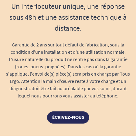
En résumé, un déambulateur facilement
Un interlocuteur unique, une réponse
maniable, avec un franchissement facile des
sous 48h et une assistance technique à
obstacles et des freins sur les deux poignées
peut offrir une grande aide aux personnes qui
distance.
ont besoin de soutien pour se déplacer en toute
sécurité.
Garantie de 2 ans sur tout défaut de fabrication, sous la
condition d'une installation et d'une utilisation normale.
L'usure naturelle du produit ne rentre pas dans la garantie
(roues, pneus, poignées). Dans les cas où la garantie
s'applique, l'envoi de(s) pièce(s) sera pris en charge par Tous
Ergo. Attention la main d'œuvre reste à votre charge et un
diagnostic doit être fait au préalable par vos soins, durant
lequel nous pourrons vous assister au téléphone.
ÉCRIVEZ-NOUS