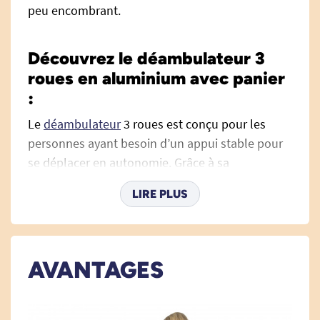
peu encombrant.
Découvrez le déambulateur 3
roues en aluminium avec panier
:
Le
déambulateur
3 roues est conçu pour les
personnes ayant besoin d’un appui stable pour
se déplacer en autonomie. Grâce à sa
conception en aluminium, il est très léger tout
LIRE PLUS
en restant robuste. Il est parfaitement adapté
pour un usage en intérieur comme en extérieur,
avec un encombrement réduit et une excellente
maniabilité.
AVANTAGES
Son panier amovible, ses freins parking et ses
grandes roues en font un allié efficace au