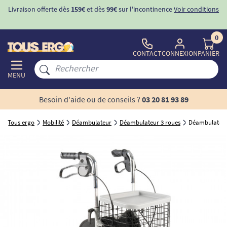
ur l'incontinence
Voir conditions
-10%
avec le code "
BIENVENUE
" po
d'incontinence
0
CONTACT
CONNEXION
PANIER
MENU
Besoin d'aide ou de conseils ?
03 20 81 93 89
Tous ergo
Mobilité
Déambulateur
Déambulateur 3 roues
Déambulateur 