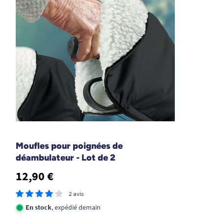
Conforme à la description
A. Anonymous
1
2
3
7
Moufles pour poignées de
déambulateur - Lot de 2
12,90 €
2 avis
En stock
, expédié demain