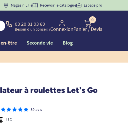
 "
BIENVENUE
Magasin Lille
" pour
la 1ère commande d'incontinence
Recevoir le catalogue
Espace pro
0
03 20 81 93 89
Connexion
Panier
/ Devis
Besoin d'un conseil ?
ien-être
Seconde vie
Blog
teur à roulettes Let's Go
89 avis
€
TTC