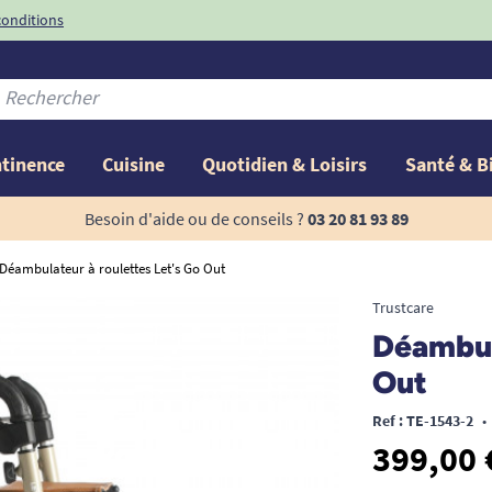
conditions
-10%
avec le code
ntinence
Cuisine
Quotidien & Loisirs
Santé & B
Besoin d'aide ou de conseils ?
03 20 81 93 89
Déambulateur à roulettes Let's Go Out
Trustcare
Déambula
Out
Ref : TE-1543-2
•
399,00 