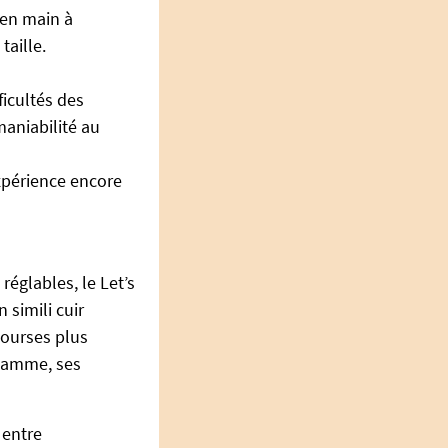
 en main à
taille.
ficultés des
maniabilité au
expérience encore
églables, le Let’s
 simili cuir
courses plus
 gamme, ses
 entre