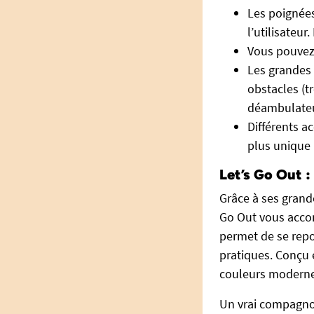
Les poignée
l’utilisateur
Vous pouvez r
Les grandes 
obstacles (t
déambulateu
Différents a
plus unique (
Let’s Go Out :
Grâce à ses grand
Go Out vous accomp
permet de se repo
pratiques. Conçu
couleurs modernes
Un vrai compagnon