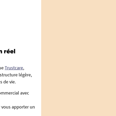
n réel
que
Trustcare
,
structure légère,
s de vie.
commercial avec
r vous apporter un