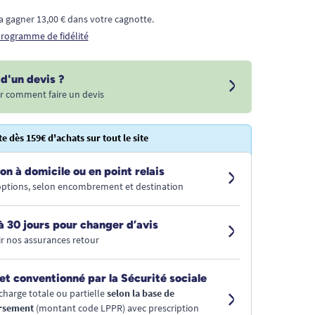
a gagner 13,00 € dans votre cagnotte.
 programme de fidélité
d'un devis ?
r comment faire un devis
te dès 159€ d'achats sur tout le site
on à domicile ou en point relais
 options, selon encombrement et destination
à 30 jours pour changer d’avis
r nos assurances retour
et conventionné par la Sécurité sociale
charge totale ou partielle
selon la base de
rsement
(montant code LPPR) avec prescription