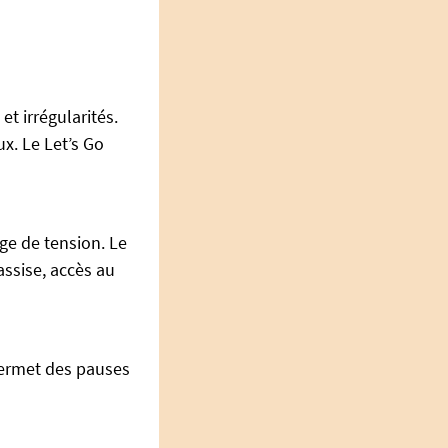
et irrégularités.
x. Le Let’s Go
ge de tension. Le
assise, accès au
 permet des pauses