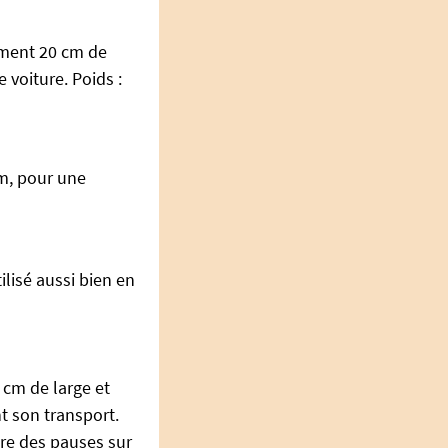
lement 20 cm de
e voiture. Poids :
m, pour une
ilisé aussi bien en
0 cm de large et
nt son transport.
ire des pauses sur