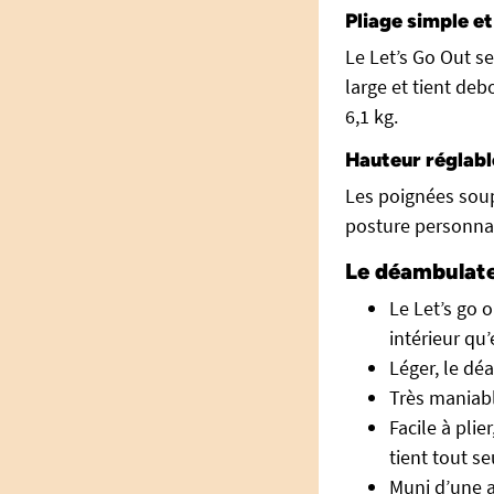
Pliage simple et
Le Let’s Go Out s
large et tient deb
6,1 kg.
Hauteur réglab
Les poignées soup
posture personnal
Le déambulate
Le Let’s go 
intérieur qu’
Léger, le dé
Très maniab
Facile à plie
tient tout se
Muni d’une a