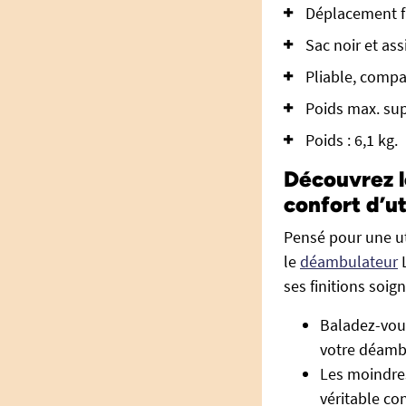
Déplacement fl
Sac noir et as
Pliable, compa
Poids max. sup
Poids : 6,1 kg.
Découvrez l
confort d’ut
Pensé pour une ut
le
déambulateur
L
ses finitions soig
Baladez-vous
votre déambu
Les moindres
véritable con