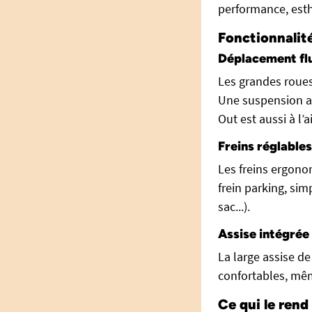
performance, esth
Fonctionnalit
Déplacement flu
Les grandes roues 
Une suspension ar
Out est aussi à l’a
Freins réglables
Les freins ergono
frein parking, sim
sac...).
Assise intégrée
La large assise d
confortables, même
Ce qui le rend