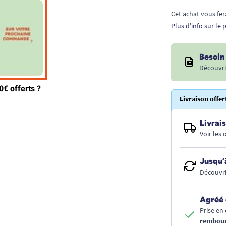
Cet achat vous fer
Plus d'info sur le
Besoin 
Découvri
Livraison offer
Livrais
Voir les
Jusqu’
Découvri
Agréé 
Prise en 
rembou