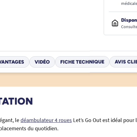
médicale
Dispon
Consulte
VANTAGES
VIDÉO
FICHE TECHNIQUE
AVIS CLI
TATION
légant, le
déambulateur 4 roues
Let’s Go Out est idéal pour 
éplacements du quotidien.