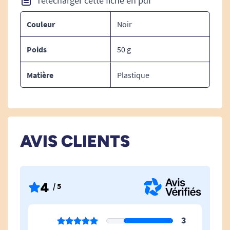
Télécharger cette fiche en pdf
Poids : 50 g
Couleur
Noir
Matière : plastique
Couleur : noir
Poids
50 g
Matière
Plastique
Découvrez tous nos accessoires pour
déambulateur.
Découvrez tous nos déambulateurs.
AVIS CLIENTS
4
/ 5
3