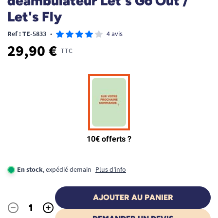
déambulateur Let's Go Out /
Let's Fly
Ref : TE-5833
•
4 avis
29,90 €
TTC
En stock
, expédié demain
Plus d'info
AJOUTER AU PANIER
-
+
Quantité