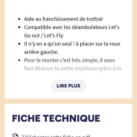
Aide au franchissement de trottoir
Compatible avec les déambulateurs Let's
Go out / Let's Fly
Il n'y en a qu'un seul ! à placer sur la roue
arrière gauche.
Pour le monter c'est très simple, il vous
faut dévisser le petite enjoliveur grâce à la
clé Allen fourni avec le produit.
LIRE PLUS
Caractéristiques techniques de
l'aide trottoir pour
déambulateur Let's Go Out /
FICHE TECHNIQUE
Let's Fly