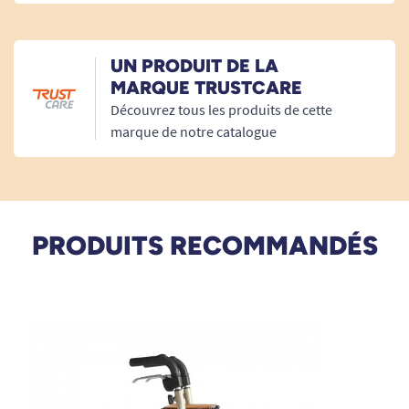
11/01/2023
UN PRODUIT DE LA
L aide au trottoir est très utile Montage rapide Je
MARQUE TRUSTCARE
recommande
Découvrez tous les produits de cette
marque de notre catalogue
A. Anonymous
30/07/2020
Impeccable
PRODUITS RECOMMANDÉS
A. Anonymous