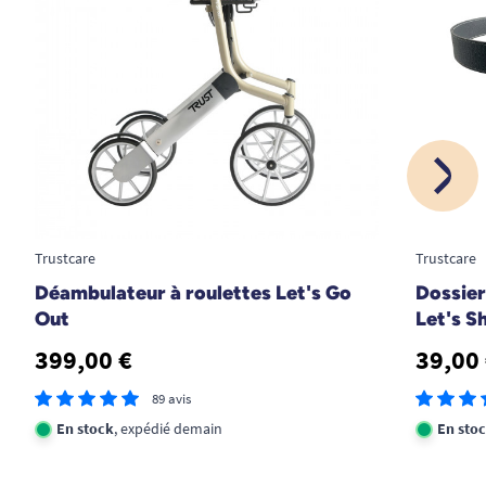
Trustcare
Trustcare
Déambulateur à roulettes Let's Go
Dossier 
Out
Let's S
399,00 €
39,00
89 avis
En stock
, expédié demain
En sto