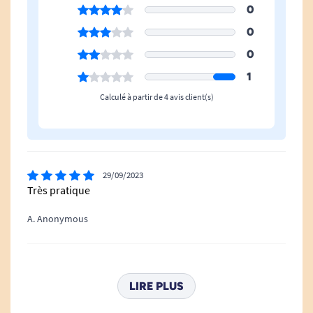
0
0
0
1
Calculé à partir de 4 avis client(s)
29/09/2023
Très pratique
A. Anonymous
16/07/2023
Impossible à démonter et remonter
LIRE PLUS
A. Anonymous