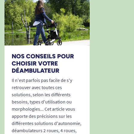
12/10/2021
parfait et correspond à mon attente
A. Anonymous
1
2
3
Vous souhaitez voir d'autres modèles de
déambulateurs ? Consultez nos catégories :
NOS CONSEILS POUR
CHOISIR VOTRE
-
Déambulateur
DÉAMBULATEUR
-
Déambulateur 2 roues
Il n'est parfois pas facile de s'y
retrouver avec toutes ces
-
Déambulateur 3 roues
solutions, selon les différents
besoins, types d'utilisation ou
-
Déambulateur 4 roues
morphologies... Cet article vous
apporte des précisions sur les
-
Déambulateur pliable
différentes solutions d'autonomie,
déambulateurs 2 roues, 4 roues,
Voir tous les produits pour m'aider à me déplacer.