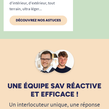
d'intérieur, d'extérieur, tout
terrain, ultra léger...
Voir tous les produits pour m'aider à éviter les chutes.
Besoin de conseils ? Découvrez notre guide
DÉCOUVREZ NOS ASTUCES
Comment choisir un déambulateur ?
Découvrez nos déambulateurs d'intérieur.
UNE ÉQUIPE SAV RÉACTIVE
ET EFFICACE !
Un interlocuteur unique, une réponse