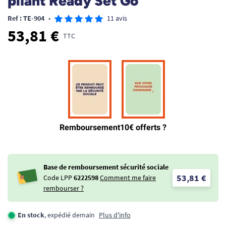
pliant Ready Set Go
Ref : TE-904
•
11 avis
53,81 €
TTC
Base de remboursement sécurité sociale
53,81 €
Code LPP
6222598
Comment me faire
rembourser ?
En stock
, expédié demain
Plus d'info