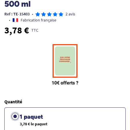
500 ml
Ref : TE-15403
•
2 avis
•
Fabrication française
3,78 €
TTC
Quantité
1 paquet
3,78 € le paquet