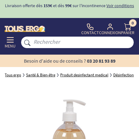
Livraison offerte dès
159€
et dès
99€
sur l'incontinence
Voir conditions
0
CONTACT
CONNEXION
PANIER
MENU
Besoin d'aide ou de conseils ?
03 20 81 93 89
Tous ergo
Santé & Bien-être
Produit desinfectant medical
Désinfection d