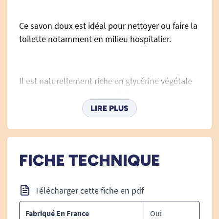
Ce savon doux est idéal pour nettoyer ou faire la
toilette notamment en milieu hospitalier.
Il est naturellement riche en glycérine végétale
et donc surgras aux propriétés hydratantes.
LIRE PLUS
Le savon sera particulièrement appréciés des
peaux sensibles ou encore dans les cas de
FICHE TECHNIQUE
nettoyages répétés.
Télécharger cette fiche en pdf
Sa formule hypoallergénique respectera la
Fabriqué En France
Oui
plupart des peaux.