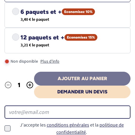
6 paquets et +
Economisez 10%
3,40 € le paquet
12 paquets et +
Economisez 15%
3,21 € le paquet
Non disponible
Plus d'info
AJOUTER AU PANIER
-
+
Quantité
DEMANDER UN DEVIS
J'accepte les
conditions générales
et la
politique de
confidentialité
.