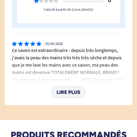
0
En cas de contact, rincer abondamment à l'eau
claire.
Calculé à partir de 2 avis client(s)
Composition : AQUA (water), POTASSIUM
19/06/2026
COCOATE, GLYCERIN, PRUNUS AMYGDALUS
Ce savon est extraordinaire : depuis très longtemps,
DULCIS (SWEET ALMOND) OIL,
j'avais la peau des mains très très très sèche et depuis
HYDROXYETHYLCELLULOSE, COCOS NUCIFERA
que je me lave les mains avec ce savon, ma peau des
(COCONUT) OIL,TEA-COCOATE, TETRASODIUM
mains est devenue TOTALEMENT NORMALE, BRAVO !
EDTA , TOCOPHEROL
Ce savon est à recommander ... ... MERCI tous ergo ! En
plus c'est un bon rapport qualité-prix.
LIRE PLUS
E. Marie Therese
01/01/2026
très bien conforme à mes besoins déjà utilisé
PRODUITS RECOMMANDÉS