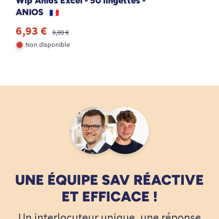
Wip'Anios Excel - 50 lingettes -
ANIOS
6,93 €
9,90 €
Non disponible
UNE ÉQUIPE SAV RÉACTIVE
ET EFFICACE !
Un interlocuteur unique, une réponse