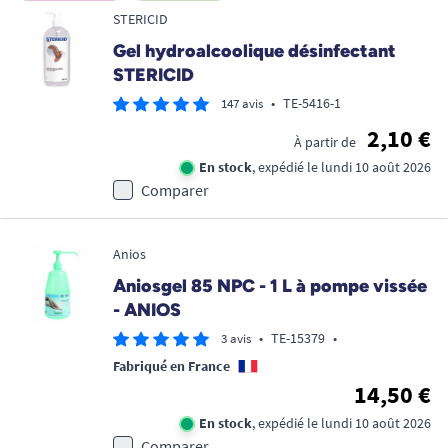
STERICID
Gel hydroalcoolique désinfectant
STERICID
•
TE-5416-1
147 avis
2,10 €
À partir de
En stock
, expédié le lundi 10 août 2026
Comparer
Anios
Aniosgel 85 NPC - 1 L à pompe vissée
- ANIOS
•
TE-15379
•
3 avis
Fabriqué en France
14,50 €
En stock
, expédié le lundi 10 août 2026
Comparer