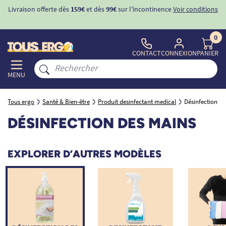
Livraison offerte dès
159€
et dès
99€
sur l'incontinence
Voir conditions
0
CONTACT
CONNEXION
PANIER
MENU
Tous ergo
Santé & Bien-être
Produit desinfectant medical
Désinfection d
DÉSINFECTION DES MAINS
EXPLORER D’AUTRES MODÈLES