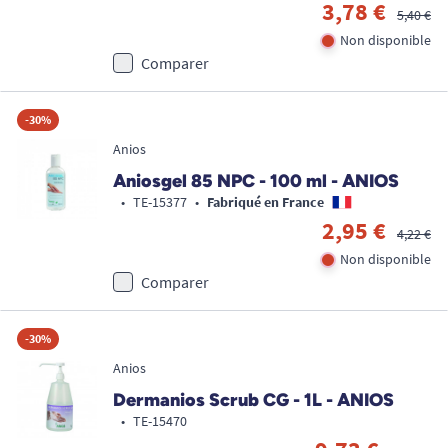
3,78 €
5,40 €
Non disponible
Comparer
-30%
Anios
Aniosgel 85 NPC - 100 ml - ANIOS
•
TE-15377
•
Fabriqué en France
2,95 €
4,22 €
Non disponible
Comparer
-30%
Anios
Dermanios Scrub CG - 1L - ANIOS
•
TE-15470