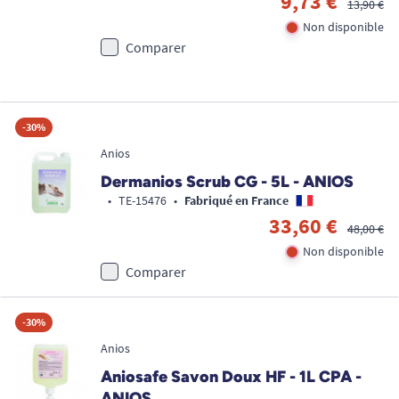
9,73 €
13,90 €
Non disponible
Comparer
-30%
Anios
Dermanios Scrub CG - 5L - ANIOS
•
TE-15476
•
Fabriqué en France
33,60 €
48,00 €
Non disponible
Comparer
-30%
Anios
Aniosafe Savon Doux HF - 1L CPA -
ANIOS