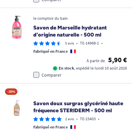
le comptoir du bain
Savon de Marseille hydratant
d'origine naturelle - 500 ml
•
TE-14968-1
•
5 avis
Fabriqué en France
5,90 €
À partir de
En stock
, expédié le lundi 10 août 2026
Comparer
-30%
Savon doux surgras glycériné haute
fréquence STERIDERM - 500 ml
•
TE-15403
•
2 avis
Fabriqué en France