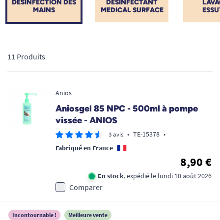
DÉSINFECTION DES
DESINFECTANT
LAVA
MAINS
MEDICAL SURFACE
ESSU
11 Produits
Anios
Aniosgel 85 NPC - 500ml à pompe
vissée - ANIOS
•
TE-15378
•
3 avis
Fabriqué en France
8,90 €
En stock
, expédié le lundi 10 août 2026
Comparer
Incontournable !
Meilleure vente