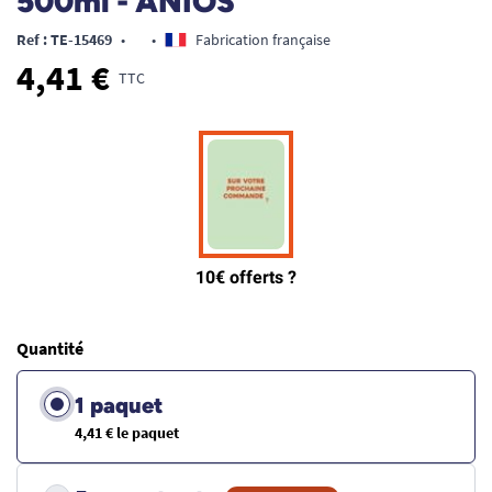
500ml - ANIOS
Ref : TE-15469
•
•
Fabrication française
4,41 €
TTC
Quantité
1 paquet
4,41 € le paquet