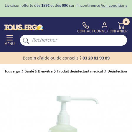
Livraison offerte dès
159€
et dès
99€
sur l'incontinence
Voir conditions
0
CONTACT
CONNEXION
PANIER
MENU
Besoin d'aide ou de conseils ?
03 20 81 93 89
Tous ergo
Santé & Bien-être
Produit desinfectant medical
Désinfection d