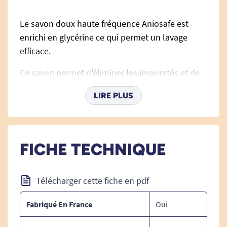
Le savon doux haute fréquence Aniosafe est
enrichi en glycérine ce qui permet un lavage
efficace.
Ce savon permet d'éliminer les impuretés et de
réduire la flore cutanée transitoire.
LIRE PLUS
Avec son PH neutre et ses propriétés
hydratantes, ce savon est recommandé pour les
peaux sensibles et convient à la toilette des
FICHE TECHNIQUE
enfants en bas âge.
Le savon a été testé sous contrôle
Télécharger cette fiche en pdf
dermatologique.
Fabriqué En France
Oui