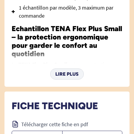
1 échantillon par modèle, 3 maximum par
commande
Echantillon TENA Flex Plus Small
– la protection ergonomique
pour garder le confort au
quotidien
La
TENA Flex Plus Small
est une protection
innovante conçue pour répondre aux besoins
LIRE PLUS
des personnes souffrant de fuites urinaires
modérées à fortes. Idéale tant pour les hommes
que pour les femmes, elle allie finesse, sécurité
FICHE TECHNIQUE
et adaptabilité. Précurseur des changes
complets respirants avec ceinture, TENA Flex
Plus Small offre une solution facile à positionner
Télécharger cette fiche en pdf
et à ajuster, pour tous ceux qui recherchent