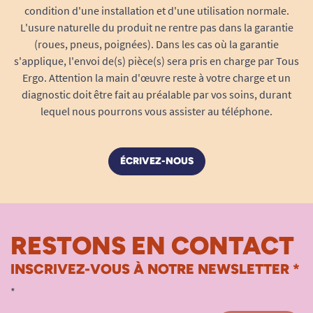
sensation de compression excessive. Ce
condition d'une installation et d'une utilisation normale.
système permet une pose rapide, même
L'usure naturelle du produit ne rentre pas dans la garantie
sans aide extérieure, et assure un excellent
(roues, pneus, poignées). Dans les cas où la garantie
maintien, de jour comme de nuit.
s'applique, l'envoi de(s) pièce(s) sera pris en charge par Tous
Technologie Feel Dry
: Le voile interne
Ergo. Attention la main d'œuvre reste à votre charge et un
diagnostic doit être fait au préalable par vos soins, durant
retient immédiatement les liquides loin de
lequel nous pourrons vous assister au téléphone.
la peau. Résultat : une sensation peau
sèche durable et une réduction significative
du risque d’irritations ou de rougeurs,
ÉCRIVEZ-NOUS
même pour les peaux les plus sensibles.
Barrières anti-fuites intégrales
:
Positionnées sur toute la longueur du
change, ces barrières hautes garantissent
RESTONS EN CONTACT
une sécurité optimale contre les
débordements, y compris en position
INSCRIVEZ-VOUS À NOTRE NEWSLETTER *
allongée ou lors de mouvements
*
nocturnes.