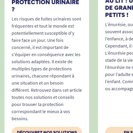
AU LIT :
PROTECTION URINAIRE
DE GRAN
?
PETITS !
Les risques de fuites urinaires sont
L’énurésie, ou 
fréquentes et tout le monde est
souvent associ
potentiellement susceptible d'y
l’enfance, à d
faire face un jour. Une fois
Cependant, il 
concerné, il est important de
L’énurésie peu
s'équiper en conséquence avec les
stade de la vi
solutions adaptées. Il existe de
l’énurésie ne
multiples types de protections
pour l’adulte 
urinaires, chacune répondant à
l’enfant. Comm
TENA Flex ProSkin Plus Small, en
une situation et un besoin
ou accompagne
résumé :
différent. Retrouvez dans cet article
toutes nos solutions et conseils
Protection discrète mais ultra-performante
pour trouver la protection
contre l’incontinence modérée à sévère.
correspondant le mieux à vos
S’adapte aux tours de taille de 61 à 87 cm ;
besoins.
convient ainsi aussi bien aux adultes de
petite stature qu’aux adolescents.
DÉCOUVREZ NOS SOLUTIONS
EN 