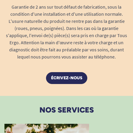
Garantie de 2 ans sur tout défaut de fabrication, sous la
les produits TENA Flex disponibles sur notre site.
condition d'une installation et d'une utilisation normale.
Retrouvez également toutes nos solutions pour
L'usure naturelle du produit ne rentre pas dans la garantie
vous accompagner dans la gestion de
(roues, pneus, poignées). Dans les cas où la garantie
s'applique, l'envoi de(s) pièce(s) sera pris en charge par Tous
l’incontinence et préserver votre bien-être jour
Ergo. Attention la main d'œuvre reste à votre charge et un
après jour.
diagnostic doit être fait au préalable par vos soins, durant
Voir tous les produits Tena.
lequel nous pourrons vous assister au téléphone.
Voir tous les produits Tena Flex.
ÉCRIVEZ-NOUS
Voir tous les produits pour m'aider à gérer mes
problèmes d'incontinence.
NOS SERVICES