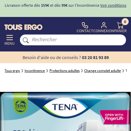
tions
-10%
avec le code "
BIENVENUE
" pour
la 1ère commande
d'incontinence
0
CONTACT
CONNEXION
PANIER
MENU
Besoin d'aide ou de conseils ?
03 20 81 93 89
Tous ergo
Incontinence
Protections adultes
Change complet adulte
TEN