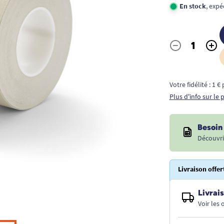
En stock
, expé
-
+
Quantité
Votre fidélité : 1 
Plus d'info sur le
Besoin 
Découvri
Livraison offer
Livrais
Voir les