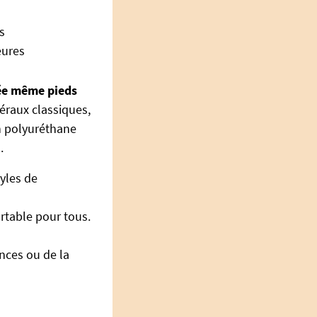
s
eures
ée même pieds
éraux classiques,
n polyuréthane
.
tyles de
rtable pour tous.
ences ou de la