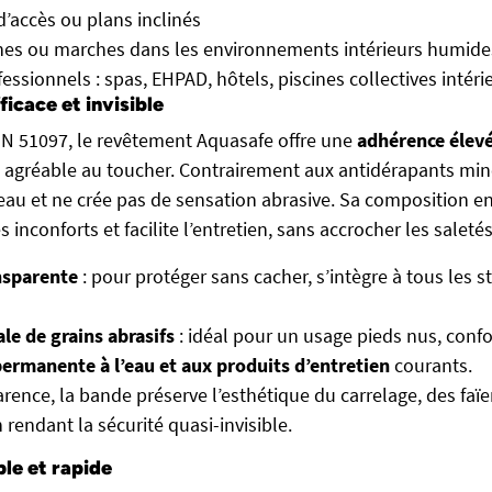
’accès ou plans inclinés
es ou marches dans les environnements intérieurs humide
fessionnels : spas, EHPAD, hôtels, piscines collectives intéri
icace et invisible
N 51097, le revêtement Aquasafe offre une
adhérence élev
nt agréable au toucher. Contrairement aux antidérapants min
eau et ne crée pas de sensation abrasive. Sa composition e
 inconforts et facilite l’entretien, sans accrocher les saletés
nsparente
: pour protéger sans cacher, s’intègre à tous les s
le de grains abrasifs
: idéal pour un usage pieds nus, confo
ermanente à l’eau et aux produits d’entretien
courants.
rence, la bande préserve l’esthétique du carrelage, des faï
rendant la sécurité quasi-invisible.
ple et rapide