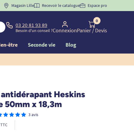
 "
BIENVENUE
Magasin Lille
" pour
la 1ère commande d'incontinence
Recevoir le catalogue
Espace pro
0
03 20 81 93 89
Connexion
Panier
/ Devis
Besoin d'un conseil ?
ien-être
Seconde vie
Blog
 antidérapant Heskins
e 50mm x 18,3m
3 avis
TTC