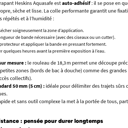
érapant Heskins Aquasafe est
auto-adhésif
: il se pose en q
opre, sèche et lisse. La colle performante garantit une fixat
s répétés et à l’humidité :
 sécher soigneusement la zone d’application.
ongueur de bande nécessaire (avec des ciseaux ou un cutter).
m protecteur et appliquer la bande en pressant fortement.
r quelques heures avant la première exposition à l’eau.
sur mesure :
le rouleau de 18,3 m permet une découpe préc
e petites zones (bords de bac à douche) comme des grandes
ccès collectifs).
ndard 50 mm (5 cm) :
idéale pour délimiter des trajets sûrs 
ues.
apide et sans outil complexe la met à la portée de tous, pa
istance : pensée pour durer longtemps