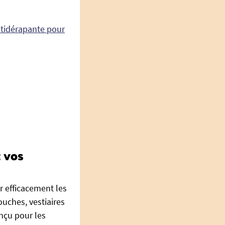
ntidérapante pour
 vos
r efficacement les
ouches, vestiaires
nçu pour les