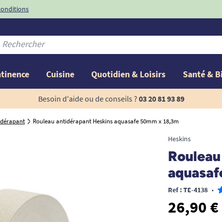
conditions
-10%
avec le code
ntinence
Cuisine
Quotidien & Loisirs
Santé & B
Besoin d'aide ou de conseils ?
03 20 81 93 89
idérapant
Rouleau antidérapant Heskins aquasafe 50mm x 18,3m
Heskins
Rouleau
aquasaf
Ref : TE-4138
•
26,90 €