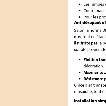
Les rampes d
Contremarch
Pour les pro
Antidérapant eff
Selon la norme DI
nus
, tout en éta
il
n’irrite pas
la p
souple prévient les
Finition tra
décoration.
Absence tota
Résistance p
Grâce à sa transpa
mosaïque, tout en 
Installation sim