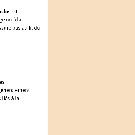
anche
est
ge ou à la
ssure pas au fil du
es
 généralement
 liés à la