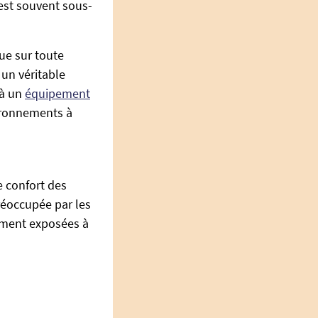
 est souvent sous-
que sur toute
 un véritable
 à un
équipement
ironnements à
e confort des
réoccupée par les
emment exposées à