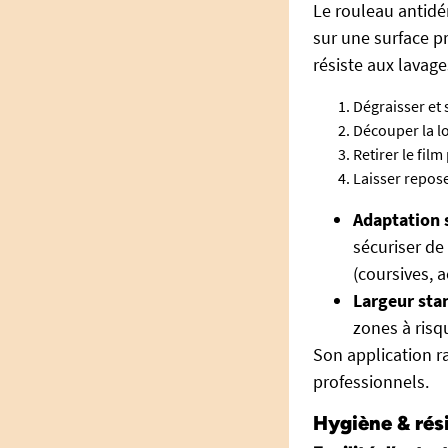
Le rouleau antid
sur une surface pr
résiste aux lavage
Dégraisser et
Découper la l
Retirer le fil
Laisser repose
Adaptation 
sécuriser d
(coursives, a
Largeur sta
zones à risq
Son application r
professionnels.
Hygiène & rés