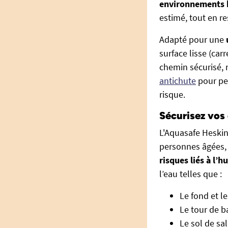
environnements
estimé, tout en re
Adapté pour une
surface lisse (carr
chemin sécurisé, 
antichute
pour per
risque.
Sécurisez vos 
L'Aquasafe Heskin
personnes âgées, 
risques liés à l’h
l’eau telles que :
Le fond et l
Le tour de b
Le sol de sal