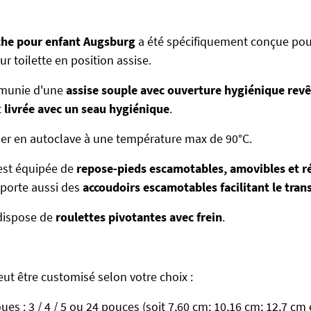
che pour enfant Augsburg
a été spécifiquement conçue pou
ur toilette en position assise.
t munie d'une
assise souple avec ouverture hygiénique revê
t
livrée avec un seau hygiénique
.
er en autoclave à une température max de 90°C.
 est équipée de
repose-pieds escamotables, amovibles et r
mporte aussi des
accoudoirs escamotables facilitant le trans
 dispose de
roulettes pivotantes avec frein
.
eut être customisé selon votre choix :
ues : 3 / 4 / 5 ou 24 pouces (soit 7,60 cm; 10,16 cm; 12,7 cm