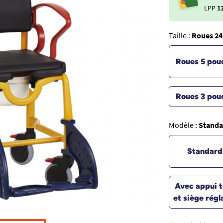
LPP
1
Taille :
Roues 24
Roues 5 pou
Roues 3 pou
Modèle :
Standa
Standard
Avec appui t
et siège régl