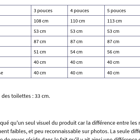
3 pouces
4 pouces
5 pouces
108 cm
110 cm
113 cm
53 cm
53 cm
53 cm
87 cm
87 cm
87 cm
51 cm
54 cm
56 cm
40 cm
40 cm
40 cm
se
40 cm
40 cm
40 cm
des toilettes : 33 cm.
ué qu'un seul visuel du produit car la différence entre les 
ent faibles, et peu reconnaissable sur photos. La seule diff
e de roues réside dans le fait qu'il y ait ainsi une différence