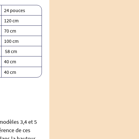
24 pouces
120 cm
70 cm
100 cm
58 cm
40 cm
40 cm
modèles 3,4 et 5
érence de ces
 dans la hauteur