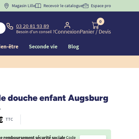
Magasin Lille
Recevoir le catalogue
Espace pro
0
03 20 81 93 89
Connexion
Panier
/ Devis
Besoin d'un conseil ?
ien-être
Seconde vie
Blog
de douche enfant Augsburg
•
€
TTC
de remboursement sécurité sociale
Code