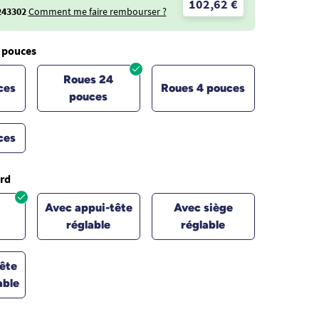
102,62 €
243302
Comment me faire rembourser ?
 pouces
Roues 24
ces
Roues 4 pouces
pouces
ces
rd
Avec appui-tête
Avec siège
réglable
réglable
ête
able