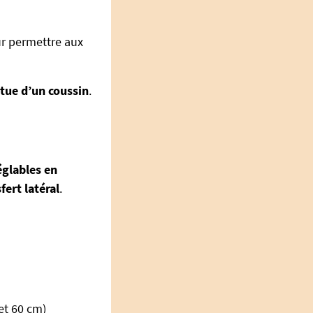
r permettre aux
tue d’un coussin
.
églables en
fert latéral
.
 et 60 cm)