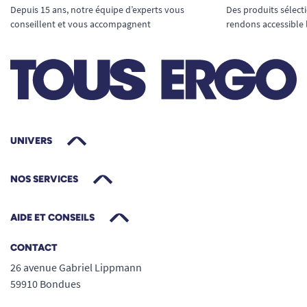
pour ôter ou remplacer la flasque.
Depuis 15 ans, notre équipe d’experts vous
Des produits sélect
Compatibilité étendue
: pensée pour
conseillent et vous accompagnent
rendons accessible 
s’adapter à la très grande majorité des
roues à main courante à 4 ou 6 pattes
plates/rondes (hors main courantes à 5
pattes).
Un montage accessible à tous : découvrez
nos conseils adaptés
UNIVERS
Nous vous accompagnons étape par étape pour
choisir la flasque parfaitement compatible avec
NOS SERVICES
votre fauteuil :
Identifier les pattes de fixation de votre main
AIDE ET CONSEILS
courante
:
CONTACT
26 avenue Gabriel Lippmann
59910 Bondues