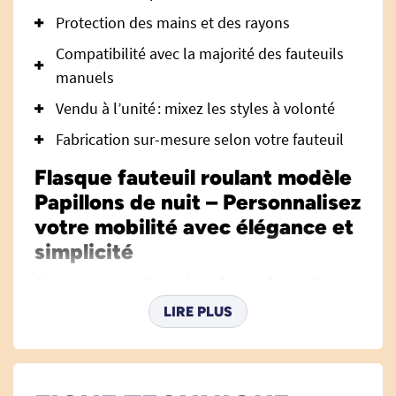
Protection des mains et des rayons
Compatibilité avec la majorité des fauteuils
manuels
Vendu à l’unité : mixez les styles à volonté
Fabrication sur-mesure selon votre fauteuil
Flasque fauteuil roulant modèle
Papillons de nuit – Personnalisez
votre mobilité avec élégance et
simplicité
Ajoutez une touche unique à votre fauteuil
roulant grâce à la
flasque Papillons de nuit
.
LIRE PLUS
Véritable accessoire de personnalisation, elle
s’adresse aux personnes désireuses d’exprimer
leur style tout en préservant la fonctionnalité de