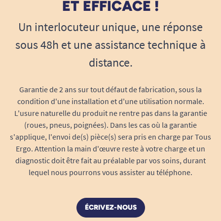
ET EFFICACE !
optimiste. Conçue pour ceux et celles qui
souhaitent sortir des codes classiques et afficher
Un interlocuteur unique, une réponse
leur personnalité, elle réinvente l’expérience
sous 48h et une assistance technique à
quotidienne en fauteuil roulant.
distance.
Pourquoi personnaliser son fauteuil avec
une flasque ?
Garantie de 2 ans sur tout défaut de fabrication, sous la
Esthétique et originale
: donnez du
condition d'une installation et d'une utilisation normale.
caractère à votre fauteuil roulant avec un
L'usure naturelle du produit ne rentre pas dans la garantie
motif exclusif qui ne passe pas inaperçu.
(roues, pneus, poignées). Dans les cas où la garantie
Protection
: la flasque protège les rayons
s'applique, l'envoi de(s) pièce(s) sera pris en charge par Tous
et le bas des mains, limitant
Ergo. Attention la main d'œuvre reste à votre charge et un
l’encrassement, les projections ou les
diagnostic doit être fait au préalable par vos soins, durant
accrochages dans les environnements
lequel nous pourrons vous assister au téléphone.
quotidiens.
Facile à installer et à retirer
: changez de
ÉCRIVEZ-NOUS
style ou d’ambiance selon vos envies en