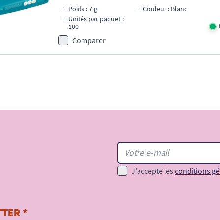
Poids : 7 g
Couleur : Blanc
Unités par paquet :
100
Comparer
J'accepte les
conditions gé
TER *