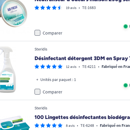
•
TE-1683
19 avis
Comparer
Steridis
Désinfectant détergent 3DM en Spray 
•
TE-4211
•
Fabriqué en Fra
12 avis
Unités par paquet : 1
Comparer
Steridis
100 Lingettes désinfectantes biodégr
•
TE-6248
•
Fabriqué en Fran
8 avis