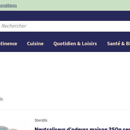
conditions
-10%
avec le code
ntinence
Cuisine
Quotidien & Loisirs
Santé & B
ts
Steridis
Neutraliseur d'odeurs maison 250g se