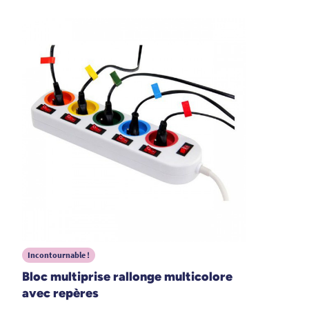
09/05/2024
Correspond à nos attentes . L'éclairage et doux mais
très lisible et très facile de réglage
A. Anonymous
11/01/2024
Super
A. Anonymous
1
2
3
12
Incontournable !
Bloc multiprise rallonge multicolore
avec repères