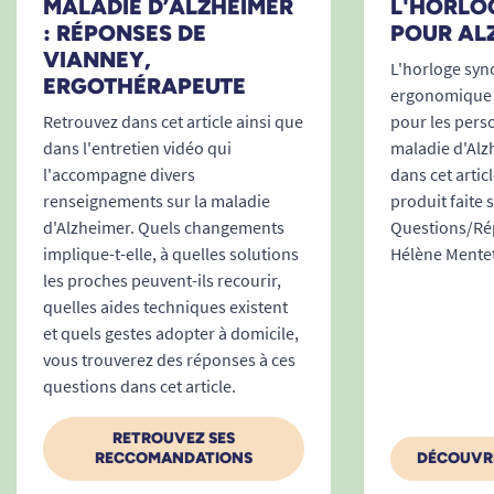
MALADIE D’ALZHEIMER
L'HORLO
: RÉPONSES DE
POUR AL
VIANNEY,
L'horloge syn
ERGOTHÉRAPEUTE
ergonomique 
Retrouvez dans cet article ainsi que
pour les perso
dans l'entretien vidéo qui
maladie d'Alz
l'accompagne divers
dans cet artic
renseignements sur la maladie
produit faite
d'Alzheimer. Quels changements
Questions/Rép
implique-t-elle, à quelles solutions
Hélène Mentet
les proches peuvent-ils recourir,
quelles aides techniques existent
et quels gestes adopter à domicile,
vous trouverez des réponses à ces
questions dans cet article.
RETROUVEZ SES
RECCOMANDATIONS
DÉCOUVRE