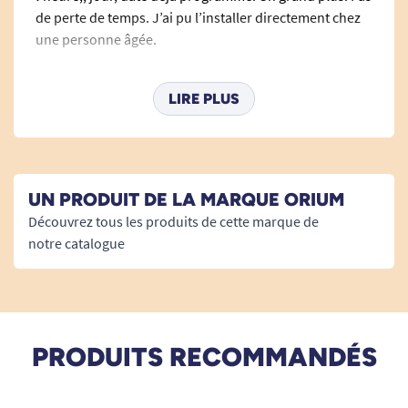
de perte de temps. J’ai pu l’installer directement chez
une personne âgée.
R. Isabelle
LIRE PLUS
08/08/2025
Très utile pour les personnes âgées qui n'ont plus de
repère dans le temps
UN PRODUIT DE LA MARQUE ORIUM
J. Véronique
Découvrez tous les produits de cette marque de
notre catalogue
02/10/2024
Très apprécié par mon mari qui oublier la date et le
jour Parfait pour le texte en blanc c’est bien mieux que
le rouge
PRODUITS RECOMMANDÉS
A. Anonymous