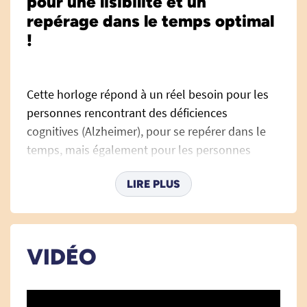
pour une lisibilité et un
repérage dans le temps optimal
!
Cette horloge répond à un réel besoin pour les
personnes rencontrant des déficiences
cognitives (Alzheimer), pour se repérer dans le
temps, mais également pour les personnes
ayant des problèmes visuels. Elle offre un large
LIRE PLUS
affichage de la date et une lisibilité optimale par
ses LED blanches.
Le jour et le mois sont affichés entièrement en
VIDÉO
toutes lettres ; l'année et la date sont également
écrites entièrement.
L'horloge se règle automatiquement lors des