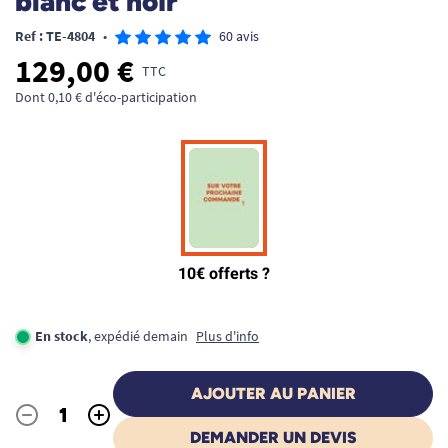
blanc et noir
Ref : TE-4804
•
60 avis
129,00 €
TTC
Dont 0,10 € d'éco-participation
En stock
, expédié demain
Plus d'info
AJOUTER AU PANIER
-
+
Quantité
DEMANDER UN DEVIS