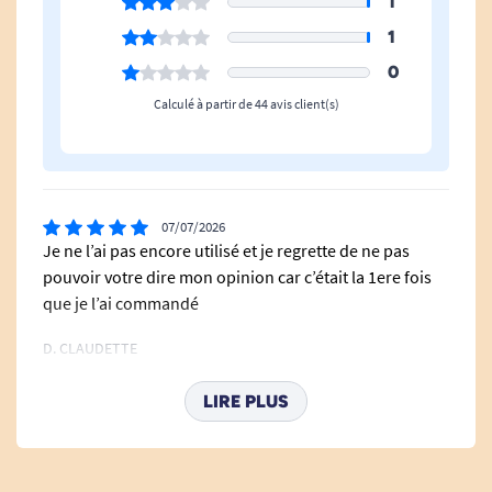
1
La gamme de produits hygiène de Hygie'net.
1
Voir toute l'hygiène intime
.
0
Calculé à partir de 44 avis client(s)
Voir tous les produits pour a
ider les personnes alitées.
Voir tous les produits pour faciliter la prévention des soignants.
07/07/2026
Je ne l’ai pas encore utilisé et je regrette de ne pas
pouvoir votre dire mon opinion car c’était la 1ere fois
que je l’ai commandé
D. CLAUDETTE
LIRE PLUS
31/08/2025
Date de péremption très courte