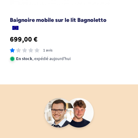
G. Marie-Claire
Baignoire mobile sur le lit Bagnoletto
27/03/2025
Très bon produit
699,00 €
A. Anonymous
1 avis
En stock
, expédié aujourd'hui
1
2
3
9