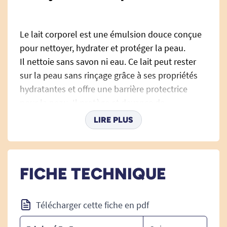
Le lait corporel est une émulsion douce conçue
pour nettoyer, hydrater et protéger la peau.
Il nettoie sans savon ni eau. Ce lait peut rester
sur la peau sans rinçage grâce à ses propriétés
hydratantes et offre une barrière protectrice
pour la peau. Il protège et devance de
dessèchement cutané. Cette solution simplifie
LIRE PLUS
l'hygiène personnelle quotidienne.
Lait à l'amande douce.
FICHE TECHNIQUE
Ce lait corporel est contenu dans un emballage
pratique et résistant doté d'une pompe
Télécharger cette fiche en pdf
distributrice. Il s'utilise idéalement avec un gant