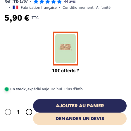
Ref : TE-1707
•
44 avis
•
Fabrication française
•
Conditionnement : A l'unité
5,90 €
TTC
En stock
, expédié aujourd'hui
Plus d'info
AJOUTER AU PANIER
-
+
Quantité
DEMANDER UN DEVIS