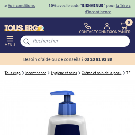
ons
-10%
avec le code "
BIENVENUE
" pour
la 1ère commande
d'incontinence
0
CONTACT
CONNEXION
PANIER
MENU
Besoin d'aide ou de conseils ?
03 20 81 93 89
Tous ergo
Incontinence
Hygiène et soins
Crème et soin de la peau
TENA