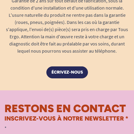
Garantie de 2 ans sur tout défaut de fabrication, sous la
peau de la déshydratation.
condition d'une installation et d'une utilisation normale.
PEG-20 Glycol Stearate, Ceteareth-20
:
L'usure naturelle du produit ne rentre pas dans la garantie
Agents émulsifiants pour une texture
(roues, pneus, poignées). Dans les cas où la garantie
homogène et agréable.
s'applique, l'envoi de(s) pièce(s) sera pris en charge par Tous
Xanthan Gum
: Contrôle la viscosité et
Ergo. Attention la main d'œuvre reste à votre charge et un
garantit une application douce et uniforme.
diagnostic doit être fait au préalable par vos soins, durant
Parfum
: Note légère et agréable qui
lequel nous pourrons vous assister au téléphone.
favorise le bien-être lors de la toilette.
Agents conservateurs
(Phenoxyethanol,
ÉCRIVEZ-NOUS
Acide Benzoique, Acide Dehydroacétique) :
Garantissent la sécurité et la stabilité du
produit dans le temps.
Pourquoi choisir la crème lavante TENA
ProSkin Wash Cream ?
RESTONS EN CONTACT
Adoptée dans de nombreux établissements
INSCRIVEZ-VOUS À NOTRE NEWSLETTER *
de santé, appréciée pour sa praticité et la
*
sensation de confort qui perdure après