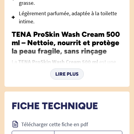
grasse.
Légèrement parfumée, adaptée à la toilette
intime.
TENA ProSkin Wash Cream 500
ml – Nettoie, nourrit et protège
la peau fragile, sans rinçage
La
TENA ProSkin Wash Cream 500 ml
est une
crème lavante 3-en-1 conçue pour offrir un soin
LIRE PLUS
quotidien optimal aux personnes à la peau
fragile, sensible ou mature. Formulée pour la
toilette sans rinçage, elle nettoie en douceur,
nourrit et protège efficacement l’épiderme tout
FICHE TECHNIQUE
en soutenant la barrière naturelle de la peau.
Que ce soit à domicile ou en institution, elle
Télécharger cette fiche en pdf
s’inscrit parfaitement parmi les
produits