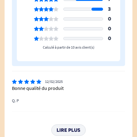
ou le soignant.
3
Nettoie
: Remplace eau et savon, élimine
0
en douceur les impuretés et prévient
0
l’accumulation d’odeurs.
0
Nourrit
: Sa formule enrichie en agents
Calculé à partir de 10 avis client(s)
hydratants et émollients contribue à
restaurer le film hydrolipidique naturel de
la peau.
Protège
: Crée un voile protecteur qui
12/02/2025
limite les agressions extérieures,
Bonne qualité du produit
particulièrement adapté aux zones
Q. P
fréquemment exposées à l’humidité (zones
intimes, plis cutanés…)
Une toilette facilitée, sans rinçage, en tout
12/07/2024
lieu
convient à la description
LIRE PLUS
La TENA ProSkin Wash Cream s’utilise