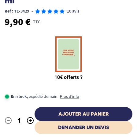
ml
Ref : TE-3429
•
10 avis
9,90 €
TTC
En stock
, expédié demain
Plus d'info
AJOUTER AU PANIER
-
+
Quantité
DEMANDER UN DEVIS