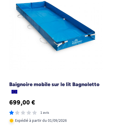
inconforts
1
2
La peau des personnes âgées ou dépendantes
est particulièrement vulnérable : plus fine, plus
sèche, sujette aux démangeaisons, elle nécessite
une attention spécifique pour préserver douceur,
souplesse et intégrité.
Grâce à sa formule douce et sans alcool, la
TENA
ProSkin Wash Cream
convient à un usage
répété, même plusieurs fois par jour, sans risque
d’irritation.
Baignoire mobile sur le lit Bagnoletto
Spécificités dermatologiques :
Testée sous contrôle dermatologique,
699,00 €
convient à toutes les peaux, même très
1 avis
sensibles.
Expédié à partir du 01/09/2026
Texture légère et onctueuse, facile à étaler